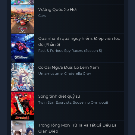
Vương Quốc Xe Hơi
Cars
Quá nhanh quá nguy hiểm: Điệp viên tốc
độ (Phần 5)
Fast & Furious Spy Racers (Season 5)
Cô Gái Ngựa Đua: Lọ Lem Xám
Umamusume: Cinderella Gray
Song tinh diệt quỷ sư
Twin Star Exorcists, Sousei no Onmyouji
Trong Tông Môn Trừ Ta Ra Tất Cả Đều Là
Gián Điệp