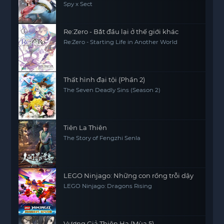
Spy x Sect
Re:Zero - Bắt đầu lại ở thế giới khác
Re:Zero - Starting Life in Another World
Thất hình đại tội (Phần 2)
The Seven Deadly Sins (Season 2)
Tiên La Thiên
The Story of Fengzhi Senla
LEGO Ninjago: Những con rồng trỗi dậy
LEGO Ninjago: Dragons Rising
Vương Giả Thiên Hạ (Mùa 5)