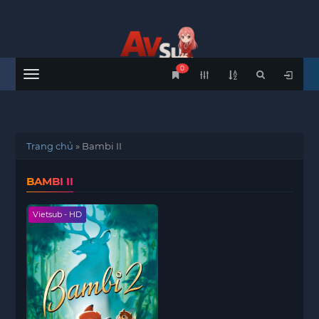
0
Menu
Trang chủ
»
Bambi II
BAMBI II
Vietsub - HD