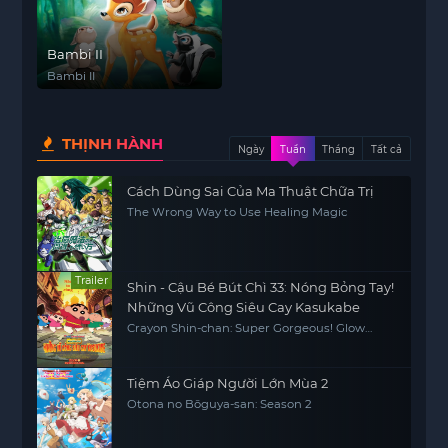
Bambi II
Bambi II
THỊNH HÀNH
Ngày
Tuần
Tháng
Tất cả
Cách Dùng Sai Của Ma Thuật Chữa Trị
The Wrong Way to Use Healing Magic
Trailer
Shin - Cậu Bé Bút Chì 33: Nóng Bỏng Tay!
Những Vũ Công Siêu Cay Kasukabe
Crayon Shin-chan: Super Gorgeous! Glow
Kasukabe Dancer
Tiệm Áo Giáp Người Lớn Mùa 2
Otona no Bōguya-san: Season 2