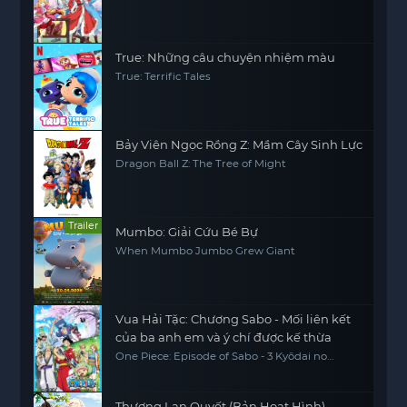
True: Những câu chuyện nhiệm màu
True: Terrific Tales
Bảy Viên Ngọc Rồng Z: Mầm Cây Sinh Lực
Dragon Ball Z: The Tree of Might
Trailer
Mumbo: Giải Cứu Bé Bự
When Mumbo Jumbo Grew Giant
Vua Hải Tặc: Chương Sabo - Mối liên kết
của ba anh em và ý chí được kế thừa
One Piece: Episode of Sabo - 3 Kyōdai no
Kizuna Kiseki no Saikai to Uketsugareru Ishi,
One Piece Sapo Special Chapter Three
Brothers' Bonds, Miracle Reunion and
Inherited Will
Thương Lan Quyết (Bản Hoạt Hình)