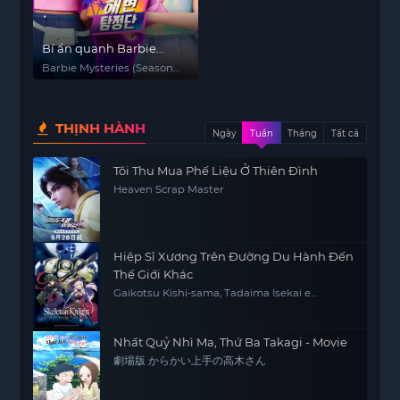
Bí ẩn quanh Barbie
(Phần 2)
Barbie Mysteries (Season
2)
THỊNH HÀNH
Ngày
Tuần
Tháng
Tất cả
Tôi Thu Mua Phế Liệu Ở Thiên Đình
Heaven Scrap Master
Hiệp Sĩ Xương Trên Đường Du Hành Đến
Thế Giới Khác
Gaikotsu Kishi-sama, Tadaima Isekai e
Odekakechuu, Skeleton Knight in Another
World
Nhất Quỷ Nhì Ma, Thứ Ba Takagi - Movie
劇場版 からかい上手の高木さん