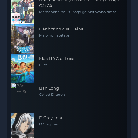
Gái Cũ
Mamahaha no Tsurego ga Motokano datta
My Stepmom's Daughter Is My Ex
Hành trình của Elaina
Majo no Tabitabi
Mùa Hè Của Luca
Luca
Bàn Long
Coiled Dragon
D.Gray-man
D.Gray-man