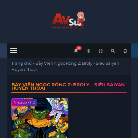
0
Menu
Trang chủ
»
Bảy Viên Ngọc Rồng Z: Broly - Siêu Saiyan
Huyền Thoại
BẢY VIÊN NGỌC RỒNG Z: BROLY – SIÊU SAIYAN
HUYỀN THOẠI
Vietsub - HD