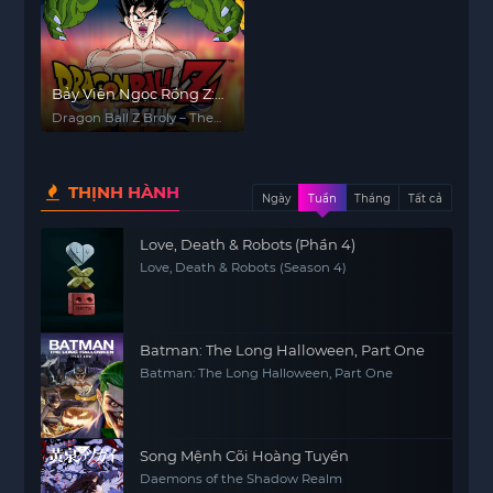
Bảy Viên Ngọc Rồng Z:
Broly - Siêu Saiyan
Dragon Ball Z Broly – The
Huyền Thoại
Legendary Super Saiyan
THỊNH HÀNH
Ngày
Tuần
Tháng
Tất cả
Love, Death & Robots (Phần 4)
Love, Death & Robots (Season 4)
Batman: The Long Halloween, Part One
Batman: The Long Halloween, Part One
Song Mệnh Cõi Hoàng Tuyền
Daemons of the Shadow Realm