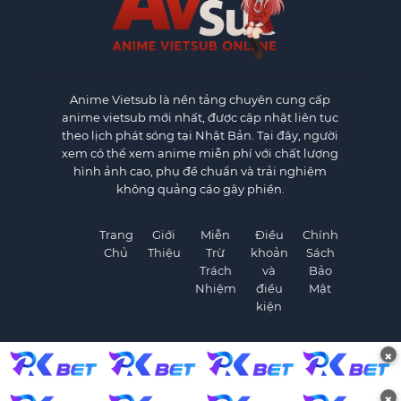
Anime Vietsub
là nền tảng chuyên cung cấp
anime vietsub mới nhất, được cập nhật liên tục
theo lịch phát sóng tại Nhật Bản. Tại đây, người
xem có thể xem anime miễn phí với chất lượng
hình ảnh cao, phụ đề chuẩn và trải nghiệm
không quảng cáo gây phiền.
Trang
Giới
Miễn
Điều
Chính
Chủ
Thiệu
Trừ
khoản
Sách
Trách
và
Bảo
Nhiệm
điều
Mật
kiện
×
×