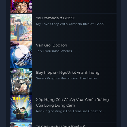
Yêu Yamada ở Lv999!
My Love Story With Yamada-kun at Lv999
Vạn Giới Độc Tôn
Ten Thousand Worlds
Bảy hiệp sĩ - Người kế vị anh hùng
Seven Knights Revolution: The Hero's
Successor, Seven Knights Revolution -Eiyuu
no Keishousha
Xếp Hạng Của Các Vị Vua: Chiếc Rương
Của Lòng Dũng Cảm
Ranking of Kings: The Treasure Chest of
Courage
Tố Chất Anh Hùng (Phần 1)