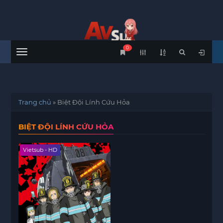
0
Menu
Trang chủ
»
Biệt Đội Lính Cứu Hỏa
BIỆT ĐỘI LÍNH CỨU HỎA
Vietsub - HD