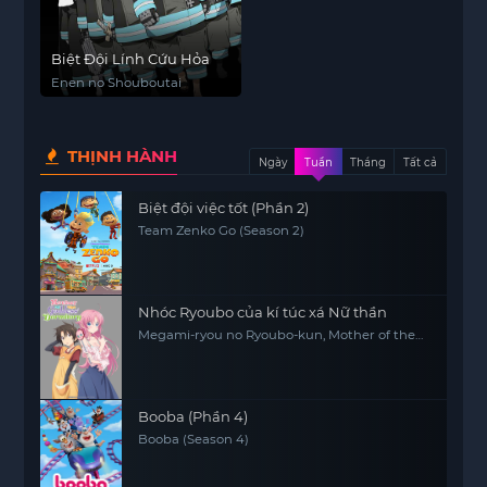
Biệt Đội Lính Cứu Hỏa
Enen no Shouboutai
THỊNH HÀNH
Ngày
Tuần
Tháng
Tất cả
Biệt đội việc tốt (Phần 2)
Team Zenko Go (Season 2)
Nhóc Ryoubo của kí túc xá Nữ thần
Megami-ryou no Ryoubo-kun, Mother of the
Goddess' Dormitory
Booba (Phần 4)
Booba (Season 4)