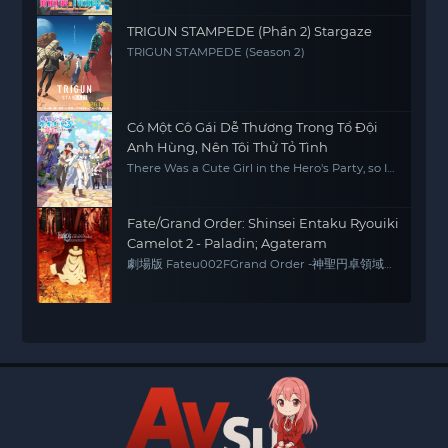
TRIGUN STAMPEDE (Phần 2) Stargaze
TRIGUN STAMPEDE (Season 2)
Có Một Cô Gái Dễ Thương Trong Tổ Đội
Anh Hùng, Nên Tôi Thử Tỏ Tình
There Was a Cute Girl in the Hero's Party, so I
Tried Confessing to Her
Fate/Grand Order: Shinsei Entaku Ryouiki
Camelot 2 - Paladin; Agateram
劇場版 Fateu002FGrand Order -神聖円卓領域
キャメロット- 後編 Paladin; Agateram