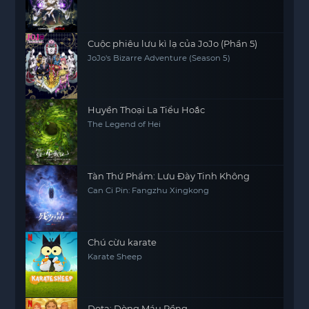
Cuộc phiêu lưu kì lạ của JoJo (Phần 5)
JoJo's Bizarre Adventure (Season 5)
Huyền Thoại La Tiểu Hoắc
The Legend of Hei
Tàn Thứ Phẩm: Lưu Đày Tinh Không
Can Ci Pin: Fangzhu Xingkong
Chú cừu karate
Karate Sheep
Dota: Dòng Máu Rồng