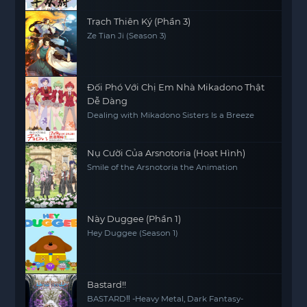
Trạch Thiên Ký (Phần 3)
Ze Tian Ji (Season 3)
Đối Phó Với Chị Em Nhà Mikadono Thật
Dễ Dàng
Dealing with Mikadono Sisters Is a Breeze
Nụ Cười Của Arsnotoria (Hoạt Hình)
Smile of the Arsnotoria the Animation
Này Duggee (Phần 1)
Hey Duggee (Season 1)
Bastard!!
BASTARD‼ -Heavy Metal, Dark Fantasy-