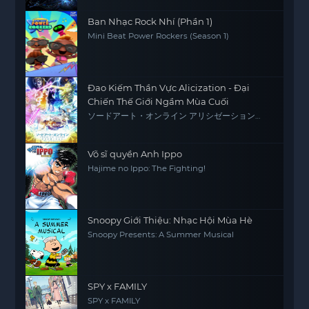
Ban Nhạc Rock Nhí (Phần 1)
Mini Beat Power Rockers (Season 1)
Đao Kiếm Thần Vực Alicization - Đại
Chiến Thế Giới Ngầm Mùa Cuối
ソードアート・オンライン アリシゼーション
War of Underworld -THE LAST SEASON-
Võ sĩ quyền Anh Ippo
Hajime no Ippo: The Fighting!
Snoopy Giới Thiệu: Nhạc Hội Mùa Hè
Snoopy Presents: A Summer Musical
SPY x FAMILY
SPY x FAMILY