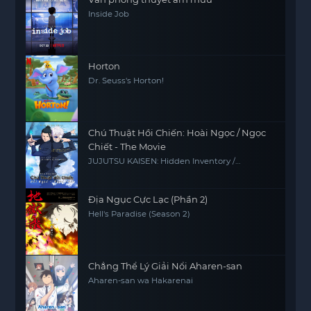
Inside Job
Horton
Dr. Seuss's Horton!
Chú Thuật Hồi Chiến: Hoài Ngọc / Ngọc
Chiết - The Movie
JUJUTSU KAISEN: Hidden Inventory /
Premature Death - The Movie
Địa Ngục Cực Lạc (Phần 2)
Hell's Paradise (Season 2)
Chẳng Thể Lý Giải Nổi Aharen-san
Aharen-san wa Hakarenai