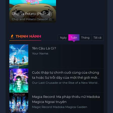
Chip và Potato (Phần 2)
Chip and Potato (Season 2)
THỊNH HÀNH
Ngày
Tuần
Tháng
Tất cả
Tên Cậu Là Gì?
Your Name.
Cuộc thập tự chinh cuối cùng của chúng
ta hoặc Sự trỗi dậy của một thế giới mới
Phần 2
Our Last Crusade or the Rise of a New World
Season 2
Magia Record: Ma pháp thiếu nữ Madoka
Magica Ngoại truyện
Magic Record Madoka Magica Gaiden