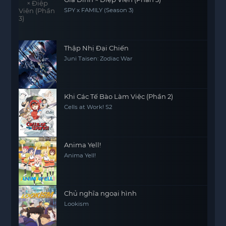
SPY x FAMILY (Season 3)
Thập Nhị Đại Chiến
Juni Taisen: Zodiac War
Khi Các Tế Bào Làm Việc (Phần 2)
Cells at Work! S2
Anima Yell!
Anima Yell!
Chủ nghĩa ngoại hình
Lookism