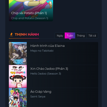
Chip và Potato (Phần 1)
Chip and Potato (Season 1)
THỊNH HÀNH
Ngày
Tuần
Tháng
Tất cả
Hành trình của Elaina
Majo no Tabitabi
Xin Chào Jadoo (Phần 3)
Hello Jadoo (Season 3)
Áo Giáp Vàng
Saint Seiya