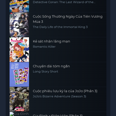
Detective Conan: The Last Wizard of the
Century
Cuộc Sống Thường Ngày Của Tiên Vương
Mùa 3
The Daily Life of the Immortal King 3
Kẻ sát nhân lãng mạn
Romantic Killer
Chuyện dài tóm ngắn
Long Story Short
Cuộc phiêu lưu kỳ lạ của JoJo (Phần 3)
JoJo's Bizarre Adventure (Season 3)
Gia Đình × Điệp Viên (Phần 3)