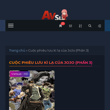
0
Menu
Trang chủ
»
Cuộc phiêu lưu kì lạ của JoJo (Phần 3)
CUỘC PHIÊU LƯU KÌ LẠ CỦA JOJO (PHẦN 3)
Vietsub - HD