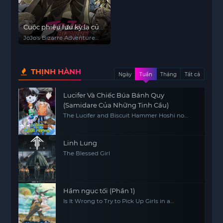
Cuộc phiêu lưu kỳ lạ của
JoJo (Phần 3)
JoJo's Bizarre Adventure
(Season 3)
THỊNH HÀNH
Ngày
Tuần
Tháng
Tất cả
Lucifer Và Chiếc Búa Bánh Quy
(Samidare Của Những Tinh Cầu)
The Lucifer and Biscuit Hammer Hoshi no
samidare
Linh Lung
The Blessed Girl
Hầm ngục tối (Phần 1)
Is It Wrong to Try to Pick Up Girls in a
Dungeon? (Season 1)