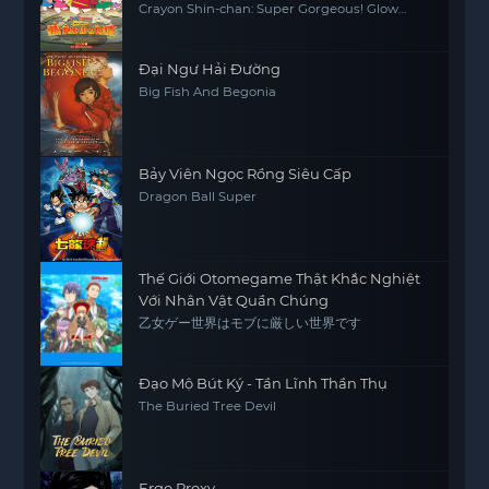
Crayon Shin-chan: Super Gorgeous! Glow
Kasukabe Dancer
Đại Ngư Hải Đường
Big Fish And Begonia
Bảy Viên Ngọc Rồng Siêu Cấp
Dragon Ball Super
Thế Giới Otomegame Thật Khắc Nghiệt
Với Nhân Vật Quần Chúng
乙女ゲー世界はモブに厳しい世界です
Đạo Mộ Bút Ký - Tần Lĩnh Thần Thụ
The Buried Tree Devil
Ergo Proxy