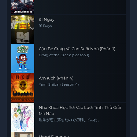
91 Ngày
91 Days
Cậu Bé Craig Và Con Suối Nhỏ (Phần 1)
Craig of the Creek (Season 1)
Ám Kịch (Phần 4)
Yami Shibai (Season 4)
Nhà Khoa Học Rơi Vào Lưới Tình, Thử Giải
Mã Nào
理系が恋に落ちたので证明してみた。
Usagi Doroppu