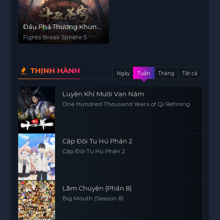
Đấu Phá Thương Khung
5
Fights Break Sphere 5
THỊNH HÀNH
Ngày
Tuần
Tháng
Tất cả
Luyện Khí Mười Vạn Năm
One Hundred Thousand Years of Qi Refining
Cặp Đôi Tu Hú Phần 2
Cặp Đôi Tu Hú Phần 2
Lắm Chuyện (Phần 8)
Big Mouth (Season 8)