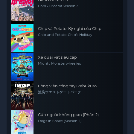
BanG Dream! Season 3
Chip và Potato: Kỳ nghỉ của Chip
Chip and Potato: Chip’s Holiday
Xe quái vật siêu cấp
Mighty Monsterwheelies
Công viên cổng tây Ikebukuro
池袋ウエストゲートパーク
Cún ngoài không gian (Phần 2)
Dogs in Space (Season 2)