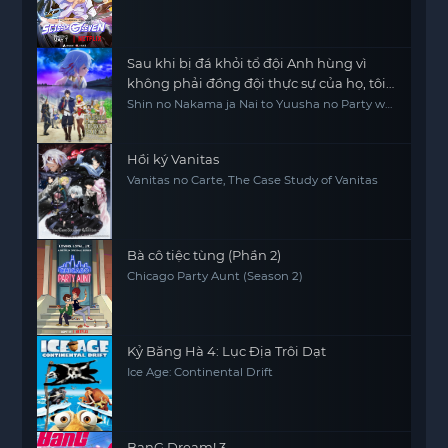
Sau khi bị đá khỏi tổ đội Anh hùng vì
không phải đồng đội thực sự của họ, tôi
quyết định sẽ sống chậm lại ở nơi biên ải
Shin no Nakama ja Nai to Yuusha no Party wo
Oidasareta node, Henkyou de Slow Life suru
Koto ni Shimashita, Banished from the Hero's
Party, I Decided to Live a Quiet Life in the
Countryside
Hồi ký Vanitas
Vanitas no Carte, The Case Study of Vanitas
Bà cô tiệc tùng (Phần 2)
Chicago Party Aunt (Season 2)
Kỷ Băng Hà 4: Lục Địa Trôi Dạt
Ice Age: Continental Drift
BanG Dream! 3