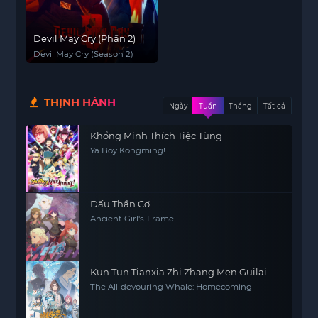
Devil May Cry (Phần 2)
Devil May Cry (Season 2)
THỊNH HÀNH
Ngày
Tuần
Tháng
Tất cả
Khổng Minh Thích Tiệc Tùng
Ya Boy Kongming!
Đấu Thần Cơ
Ancient Girl's-Frame
Kun Tun Tianxia Zhi Zhang Men Guilai
The All-devouring Whale: Homecoming