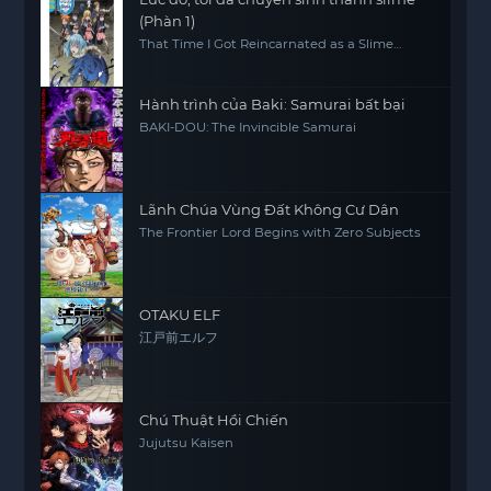
(Phàn 1)
That Time I Got Reincarnated as a Slime
(Season 1)
Hành trình của Baki: Samurai bất bại
BAKI-DOU: The Invincible Samurai
Lãnh Chúa Vùng Đất Không Cư Dân
The Frontier Lord Begins with Zero Subjects
OTAKU ELF
江戸前エルフ
Chú Thuật Hồi Chiến
Jujutsu Kaisen