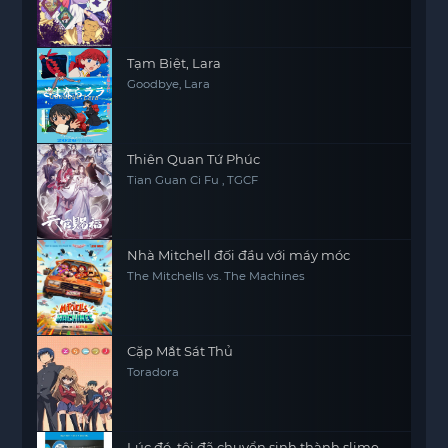
Tạm Biệt, Lara
Goodbye, Lara
Thiên Quan Tứ Phúc
Tian Guan Ci Fu , TGCF
Nhà Mitchell đối đầu với máy móc
The Mitchells vs. The Machines
Cặp Mắt Sát Thủ
Toradora
Lúc đó, tôi đã chuyển sinh thành slime