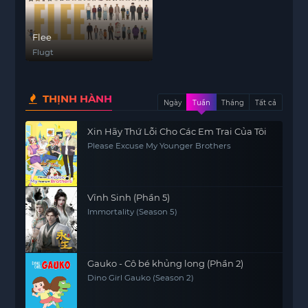
Flee
Flugt
THỊNH HÀNH
Ngày
Tuần
Tháng
Tất cả
Xin Hãy Thứ Lỗi Cho Các Em Trai Của Tôi
Please Excuse My Younger Brothers
Vĩnh Sinh (Phần 5)
Immortality (Season 5)
Gauko - Cô bé khủng long (Phần 2)
Dino Girl Gauko (Season 2)