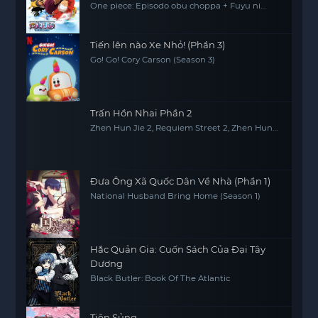
One piece: Episodo obu choppa + Fuyu ni
saku, kiseki no sakura
Tiến lên nào Xe Nhỏ! (Phần 3)
Go! Go! Cory Carson (Season 3)
Trấn Hồn Nhai Phần 2
Zhen Hun Jie 2, Requiem Street 2, Zhen Hun
Jie: Bei Luo Shi Men Pian
Đưa Ông Xã Quốc Dân Về Nhà (Phần 1)
National Husband Bring Home (Season 1)
Hắc Quản Gia: Cuốn Sách Của Đại Tây
Dương
Black Butler: Book Of The Atlantic
Tiên Sủng