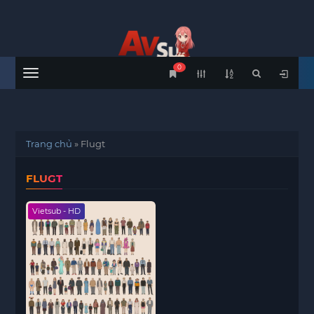
0
Menu
Trang chủ
»
Flugt
FLUGT
Vietsub - HD