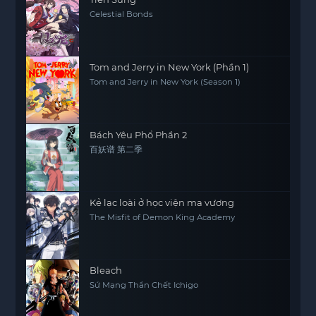
Celestial Bonds
Tom and Jerry in New York (Phần 1)
Tom and Jerry in New York (Season 1)
Bách Yêu Phổ Phần 2
百妖谱 第二季
Kẻ lạc loài ở học viện ma vương
The Misfit of Demon King Academy
Bleach
Sứ Mạng Thần Chết Ichigo