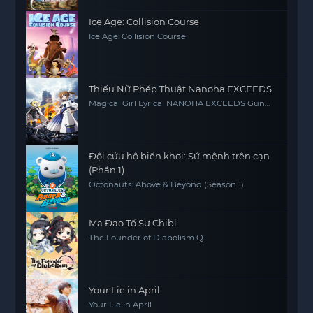
Ice Age: Collision Course
Ice Age: Collision Course
Thiếu Nữ Phép Thuật Nanoha EXCEEDS
Magical Girl Lyrical NANOHA EXCEEDS Gun
Blaze Vengeance
Đội cứu hộ biển khơi: Sứ mệnh trên cạn
(Phần 1)
Octonauts: Above & Beyond (Season 1)
Ma Đạo Tổ Sư Chibi
The Founder of Diabolism Q
Your Lie in April
Your Lie in April