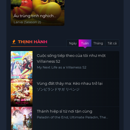
Ấu trùng tinh nghịch
(Phần 2)
Larva (Season 2)
THỊNH HÀNH
Ngày
Tuần
Tháng
Tất cả
Cuộc sống tiếp theo của tôi như một
Villainess S2
My Next Life as a Villainess S2
Vùng đất thây ma: Kéo nhau trở lại
ゾンビランドサガ リベンジ
Thánh hiệp sĩ từ nơi tận cùng
Paladin of the End, Ultimate Paladin, The
Faraway Paladin, Saihate no Paladin