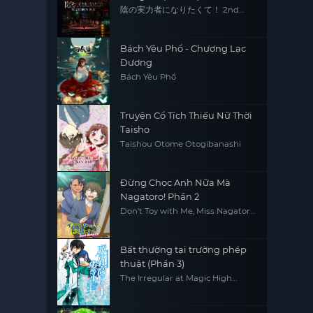
陰の実力者になりたくて！ 2nd
season
Bách Yêu Phổ - Chương Lạc
Dương
Bách Yêu Phổ
Truyện Cổ Tích Thiếu Nữ Thời
Taisho
Taishou Otome Otogibanashi
Đừng Chọc Anh Nữa Mà
Nagatoro! Phần 2
Don't Toy with Me, Miss Nagatoro
2nd Attack
Bất thường tại trường phép
thuật (Phần 3)
The Irregular at Magic High
School (Season 3)