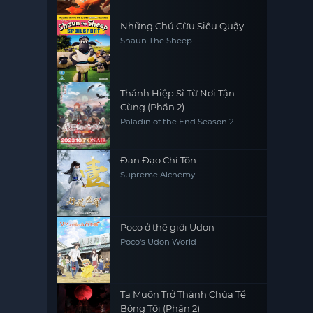
Những Chú Cừu Siêu Quậy
Shaun The Sheep
Thánh Hiệp Sĩ Từ Nơi Tận
Cùng (Phần 2)
Paladin of the End Season 2
Đan Đạo Chí Tôn
Supreme Alchemy
Poco ở thế giới Udon
Poco's Udon World
Ta Muốn Trở Thành Chúa Tể
Bóng Tối (Phần 2)