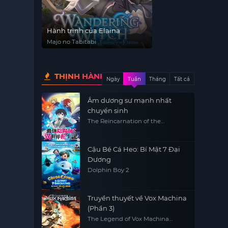
Hành trình của Elaina
Majo no Tabitabi
THỊNH HÀNH
Ngày
Tuần
Tháng
Tất cả
Âm dương sư mạnh nhất
chuyển sinh
The Reincarnation of the
Strongest Exorcist in Another
World
Cậu Bé Cá Heo: Bí Mật 7 Đại
Dương
Dolphin Boy 2
Truyền thuyết về Vox Machina
(Phần 3)
The Legend of Vox Machina
(Season 3)