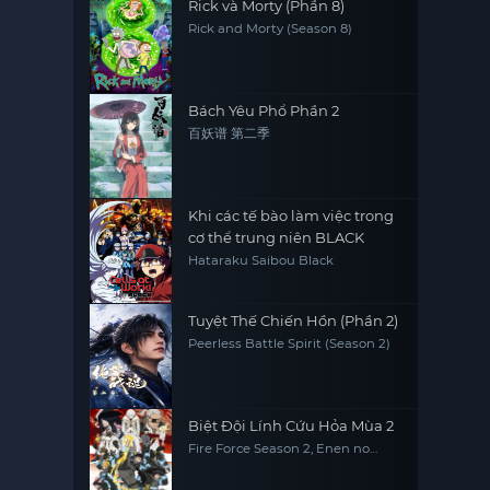
Rick và Morty (Phần 8)
Rick and Morty (Season 8)
Bách Yêu Phổ Phần 2
百妖谱 第二季
Khi các tế bào làm việc trong
cơ thể trung niên BLACK
Hataraku Saibou Black
Tuyệt Thế Chiến Hồn (Phần 2)
Peerless Battle Spirit (Season 2)
Biệt Đội Lính Cứu Hỏa Mùa 2
Fire Force Season 2, Enen no
Shouboutai: Ni no Shou