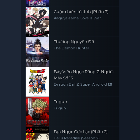
Cuộc chiến tỏ tình (Phần 3)
Kaguya-sama: Love Is War
(Season 3)
Thương Nguyên Đồ
The Demon Hunter
Bảy Viên Ngọc Rồng Z: Người
Máy Số 13
Dragon Ball Z: Super Android 13!
Trigun
Trigun
Địa Ngục Cực Lạc (Phần 2)
Hell's Paradise (Season 2)