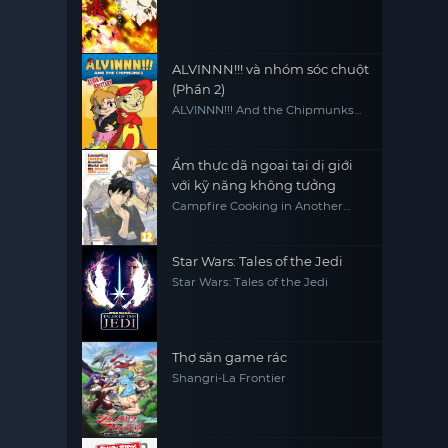
ALVINNN!!! và nhóm sóc chuột
(Phần 2)
ALVINNN!!! And the Chipmunks
(Season 2)
Ẩm thực dã ngoại tại dị giới
với kỹ năng không tưởng
Campfire Cooking in Another
World with My Absurd Skill
Star Wars: Tales of the Jedi
Star Wars: Tales of the Jedi
Thợ săn game rác
Shangri-La Frontier