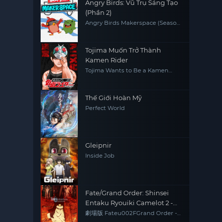
Angry Birds: Vũ Trụ Sáng Tạo
(Phần 2)
Angry Birds Makerspace (Season
2)
Tojima Muốn Trở Thành
Kamen Rider
Tojima Wants to Be a Kamen
Rider
Thế Giới Hoàn Mỹ
Perfect World
Gleipnir
Inside Job
Fate/Grand Order: Shinsei
Entaku Ryouiki Camelot 2 -
Paladin; Agateram
劇場版 Fateu002FGrand Order -
神聖円卓領域キャメロット- 後編