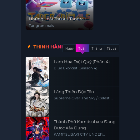
Những Loài Thú Xứ Tangra
Tangranimals
THỊNH HÀNH
Ngày
Tuần
Tháng
Tất cả
Lam Hỏa Diệt Quỷ (Phần 4)
Blue Exorcist (Season 4)
Lăng Thiên Độc Tôn
Supreme Over The Sky / Celestial
Above
Thành Phố Kamitsubaki Đang
Được Xây Dựng
KAMITSUBAKI CITY UNDER
CONSTRUCTION