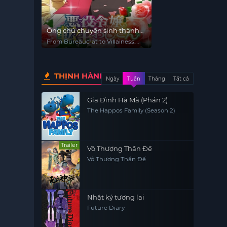
Ông chú chuyển sinh thành
tiểu thư độc ác
From Bureaucrat to Villainess:
Dad's Been Reincarnated!
THỊNH HÀNH
Ngày
Tuần
Tháng
Tất cả
Gia Đình Hà Mã (Phần 2)
The Happos Family (Season 2)
Trailer
Vô Thượng Thần Đế
Vô Thượng Thần Đế
Nhật ký tương lai
Future Diary