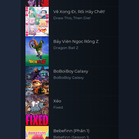
Vẽ Xong Đi, Rồi Hãy Chết!
Draw This, Then Die!
Bảy Viên Ngọc Rồng Z
Dragon Ball Z
BoBoiBoy Galaxy
BoBoiBoy Galaxy
Xẻo
Fixed
Bebefinn (Phần 1)
Bebefinn (Season 1)