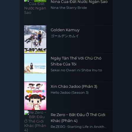
Nina Của Đất Nước Ngàn Sao
Nina the Starry Bride
Golden Kamuy
ゴールデンカムイ
Ngày Tận Thế Với Chú Chó
Shiba Của Tôi
Sekai no Owari ni Shiba Inu to
Xin Chào Jadoo (Phần 3)
Hello Jadoo (Season 3)
Re:Zero − Bắt Đầu Ở Thế Giới
Khác (Phần 4)
Re:ZERO -Starting Life in Another
World- Season 4