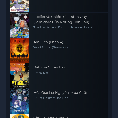
Lucifer Và Chiếc Búa Bánh Quy
(Samidare Của Những Tinh Cầu)
The Lucifer and Biscuit Hammer Hoshi no
samidare
Ám Kịch (Phần 4)
Yami Shibai (Season 4)
Bất Khả Chiến Bại
Invincible
Hóa Giải Lời Nguyền: Mùa Cuối
Fruits Basket: The Final
Chúa Tể Học Đường