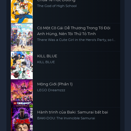
The God of High School
Có Một Cô Gái Dễ Thương Trong Tổ Đội
Anh Hùng, Nên Tôi Thử Tỏ Tình
There Was a Cute Girl in the Hero's Party, so I
Tried Confessing to Her
KILL BLUE
KILL BLUE
Mộng Giới (Phần 1)
LEGO Dreamzzz
Hành trình của Baki: Samurai bất bại
BAKI-DOU: The Invincible Samurai