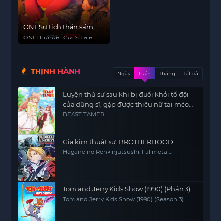
ONI: Sự tích thần sấm
ONI: Thunder God's Tale
THỊNH HÀNH
Ngày
Tuần
Tháng
Tất cả
Luyện thú sư sau khi bị đuổi khỏi tổ đội
của dũng sĩ, gặp được thiếu nữ tai mèo
của chủng tộc mạnh nhất
BEAST TAMER
Giả kim thuật sư: BROTHERHOOD
Hagane no Renkinjutsushi: Fullmetal
Alchemist Fullmetal Alchemist (2009) FMA
FMAB
Tom and Jerry Kids Show (1990) (Phần 3)
Tom and Jerry Kids Show (1990) (Season 3)