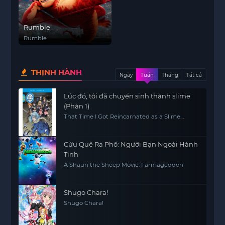
Rumble
Rumble
THỊNH HÀNH
Ngày
Tuần
Tháng
Tất cả
Lúc đó, tôi đã chuyển sinh thành slime
(Phàn 1)
That Time I Got Reincarnated as a Slime
(Season 1)
Cừu Quê Ra Phố: Người Bạn Ngoài Hành
Tinh
A Shaun the Sheep Movie: Farmageddon
Shugo Chara!
Shugo Chara!