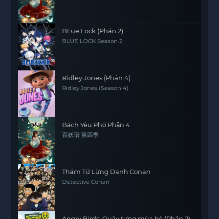
BLue Lock (Phần 2)
BLUE LOCK Season 2
Ridley Jones (Phần 4)
Ridley Jones (Season 4)
Bách Yêu Phổ Phần 4
百妖谱 第四季
Thám Tử Lừng Danh Conan
Detective Conan
Angry Birds: Quậy tưng mùa hè (Phần 2)