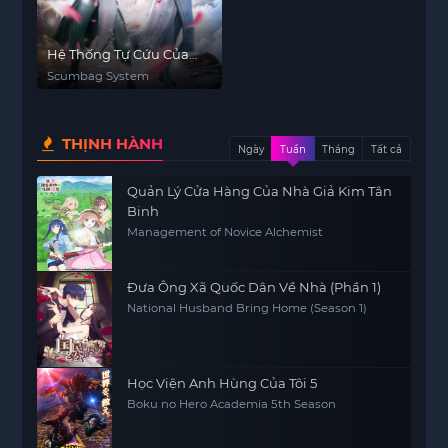
Hệ Thống Tự Cứu Của
Nhân Vật Phản Diện
Scumbag System
THỊNH HÀNH
Ngày
Tuần
Tháng
Tất cả
Quản Lý Cửa Hàng Của Nhà Giả Kim Tân
Binh
Management of Novice Alchemist
Đưa Ông Xã Quốc Dân Về Nhà (Phần 1)
National Husband Bring Home (Season 1)
Học Viện Anh Hùng Của Tôi 5
Boku no Hero Academia 5th Season