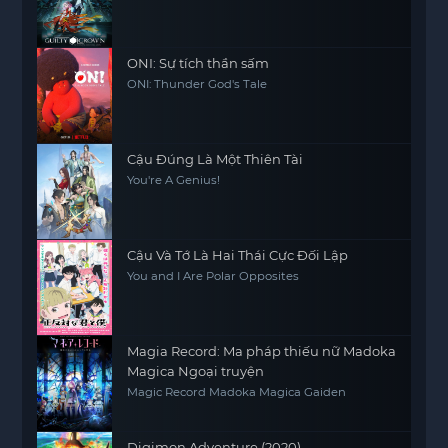
ONI: Sự tích thần sấm
ONI: Thunder God's Tale
Cậu Đúng Là Một Thiên Tài
You're A Genius!
Cậu Và Tớ Là Hai Thái Cực Đối Lập
You and I Are Polar Opposites
Magia Record: Ma pháp thiếu nữ Madoka
Magica Ngoại truyện
Magic Record Madoka Magica Gaiden
Digimon Adventure (2020)