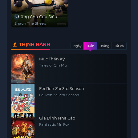
Những Chú Cừu Siêu
Quậy
Shaun The Sheep
THỊNH HÀNH
Ngày
Tuần
Tháng
Tất cả
Mục Thần Ký
Tales of Qin Mu
Fei Ren Zai 3rd Season
Fei Ren Zai 3rd Season
Gia Đình Nhà Cáo
Fantastic Mr. Fox