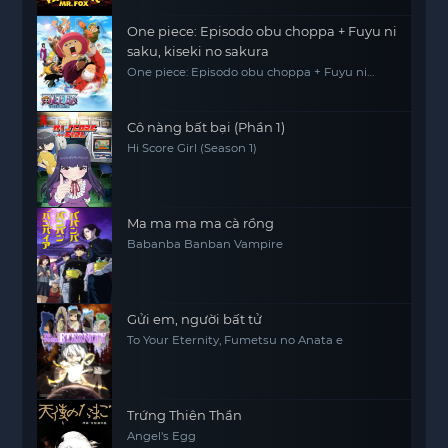
One piece: Episodo obu choppa + Fuyu ni
saku, kiseki no sakura
One piece: Episodo obu choppa + Fuyu ni
saku, kiseki no sakura
Cô nàng bất bại (Phần 1)
Hi Score Girl (Season 1)
Ma ma ma ma cà rồng
Babanba Banban Vampire
Gửi em, người bất tử
To Your Eternity, Fumetsu no Anata e
Trứng Thiên Thần
Angel's Egg