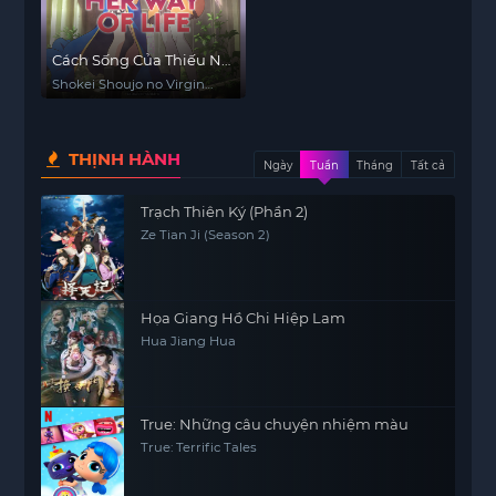
Cách Sống Của Thiếu Nữ
Hành Quyết
Shokei Shoujo no Virgin
Road
THỊNH HÀNH
Ngày
Tuần
Tháng
Tất cả
Trạch Thiên Ký (Phần 2)
Ze Tian Ji (Season 2)
Họa Giang Hồ Chi Hiệp Lam
Hua Jiang Hua
True: Những câu chuyện nhiệm màu
True: Terrific Tales