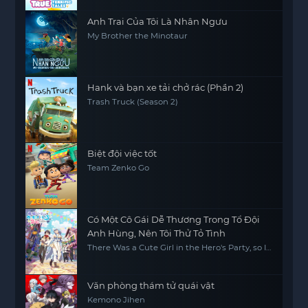
Anh Trai Của Tôi Là Nhân Ngưu
My Brother the Minotaur
Hank và bạn xe tải chở rác (Phần 2)
Trash Truck (Season 2)
Biệt đội việc tốt
Team Zenko Go
Có Một Cô Gái Dễ Thương Trong Tổ Đội
Anh Hùng, Nên Tôi Thử Tỏ Tình
There Was a Cute Girl in the Hero's Party, so I
Tried Confessing to Her
Văn phòng thám tử quái vật
Kemono Jihen