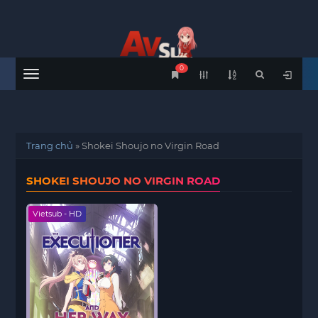
0
Menu
Trang chủ
»
Shokei Shoujo no Virgin Road
SHOKEI SHOUJO NO VIRGIN ROAD
Vietsub - HD