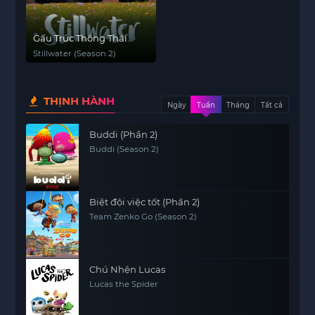
Gấu Trúc Thông Thái
(Phần 2)
Stillwater (Season 2)
THỊNH HÀNH
Ngày
Tuần
Tháng
Tất cả
Buddi (Phần 2)
Buddi (Season 2)
Biệt đội việc tốt (Phần 2)
Team Zenko Go (Season 2)
Chú Nhện Lucas
Lucas the Spider