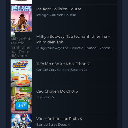
Ice Age: Collision Course
Ice Age: Collision Course
Milky☆Subway: Tàu tốc hành thiên hà –
Phim điện ảnh
Milky☆Subway: The Galactic Limited Express -
the Movie
Tiến lên nào Xe Nhỏ! (Phần 2)
Go! Go! Cory Carson (Season 2)
Trailer
Câu Chuyện Đồ Chơi 5
Toy Story 5
Văn Hào Lưu Lạc Phần 4
Bungo Stray Dogs 4