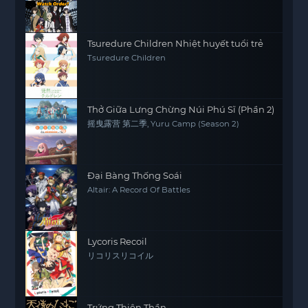
Tsuredure Children Nhiệt huyết tuổi trẻ
Tsuredure Children
Thở Giữa Lưng Chừng Núi Phú Sĩ (Phần 2)
摇曳露营 第二季, Yuru Camp (Season 2)
Đại Bàng Thống Soái
Altair: A Record Of Battles
Lycoris Recoil
リコリスリコイル
Trứng Thiên Thần