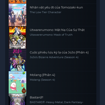
Nhân vật yếu ớt của Tomozaki-kun
The Low Tier Character
Utwarerumono: Mặt Nạ Của Sự Thật
Utawarerumono: Mask of Truth
Cuộc phiêu lưu kỳ lạ của JoJo (Phần 4)
JoJo's Bizarre Adventure (Season 4)
Molang (Phần 4)
Molang (Season 4)
Bastard!!
BASTARD‼ -Heavy Metal, Dark Fantasy-