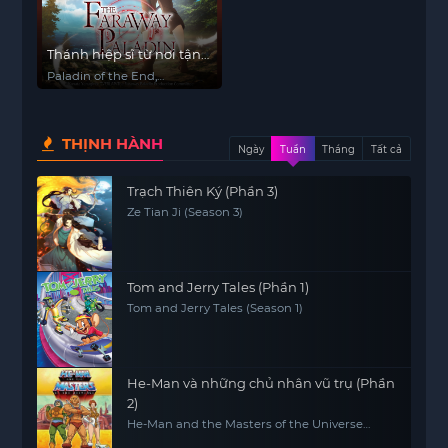
Thánh hiệp sĩ từ nơi tận
cùng
Paladin of the End,
Ultimate Paladin, The
Faraway Paladin, Saihate
no Paladin
THỊNH HÀNH
Ngày
Tuần
Tháng
Tất cả
Trạch Thiên Ký (Phần 3)
Ze Tian Ji (Season 3)
Tom and Jerry Tales (Phần 1)
Tom and Jerry Tales (Season 1)
He-Man và những chủ nhân vũ trụ (Phần
2)
He-Man and the Masters of the Universe
(Season 2)