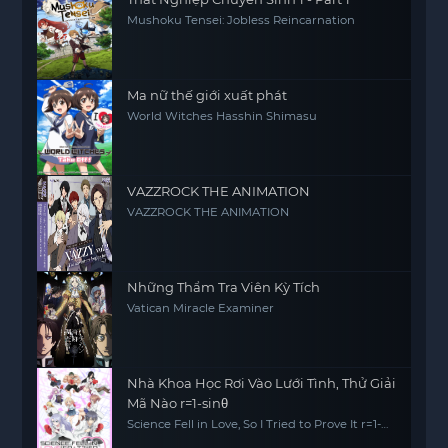
Mushoku Tensei: Jobless Reincarnation
Ma nữ thế giới xuất phát
World Witches Hasshin Shimasu
VAZZROCK THE ANIMATION
VAZZROCK THE ANIMATION
Những Thẩm Tra Viên Kỳ Tích
Vatican Miracle Examiner
Nhà Khoa Học Rơi Vào Lưới Tình, Thử Giải
Mã Nào r=1-sinθ
Science Fell in Love, So I Tried to Prove It r=1-
sinθ