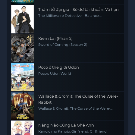
Thám tử đại gia - Số dư tài khoản: Vô hạn
The Millionaire Detective - Balance:
UNLIMITED
Kiếm Lai (Phần 2)
Sword of Coming (Season 2)
Poco ở thế giới Udon
Poco's Udon World
Wallace & Gromit: The Curse of the Were-
Rabbit
Wallace & Gromit: The Curse of the Were-
Rabbit
Nàng Nào Cũng Là Ghệ Anh
Kanojo mo Kanojo, Girlfriend, Girlfriend