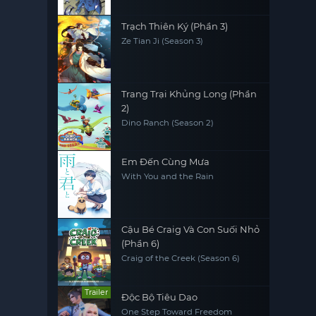
Trạch Thiên Ký (Phần 3)
Ze Tian Ji (Season 3)
Trang Trại Khủng Long (Phần
2)
Dino Ranch (Season 2)
Em Đến Cùng Mưa
With You and the Rain
Cậu Bé Craig Và Con Suối Nhỏ
(Phần 6)
Craig of the Creek (Season 6)
Trailer
Độc Bộ Tiêu Dao
One Step Toward Freedom