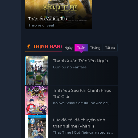
Thần Ấn Vương Toạ
Throne of Seal
THỊNH HÀNH
Ngày
Tuần
Tháng
Tất cả
Thanh Xuân Trên Yên Ngựa
Gunjou no Fanfare
Tình Yêu Sau Khi Chinh Phục
Thế Giới
Koi wa Sekai Seifuku no Ato de,
Love After World Domination
Lúc đó, tôi đã chuyển sinh
thành slime (Phàn 1)
That Time I Got Reincarnated as
a Slime (Season 1)