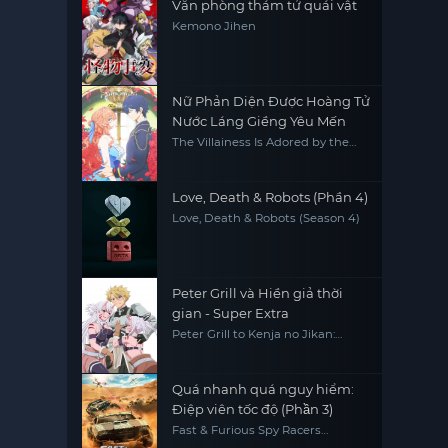
Văn phòng thám tử quái vật
Kemono Jihen
Nữ Phản Diện Được Hoàng Tử
Nước Láng Giềng Yêu Mến
The Villainess Is Adored by the
Prince of the Neighbor Kingdom
Love, Death & Robots (Phần 4)
Love, Death & Robots (Season 4)
Peter Grill và Hiền giả thời
gian - Super Extra
Peter Grill to Kenja no Jikan:
Super Extra
Quá nhanh quá nguy hiểm:
Điệp viên tốc độ (Phần 3)
Fast & Furious Spy Racers
(Season 3)