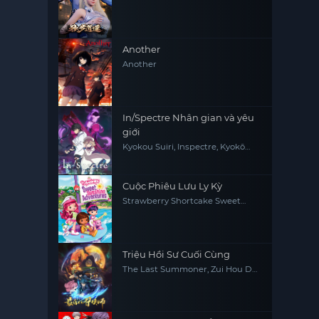
Another
Another
In/Spectre Nhân gian và yêu
giới
Kyokou Suiri, Inspectre, Kyokō
Suiri, Invented Inference
Cuộc Phiêu Lưu Ly Kỳ
Strawberry Shortcake Sweet
Sunshine Adventures
Triệu Hồi Sư Cuối Cùng
The Last Summoner, Zui Hou De
Zhao Huan Shi