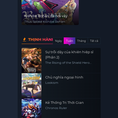
Kishibe Rohan đã nói vậy
Thus Spoke Kishibe Rohan
THỊNH HÀNH
Ngày
Tuần
Tháng
Tất cả
Sự trỗi dậy của khiên hiệp sĩ
(Phần 2)
The Rising of the Shield Hero
(Season 2)
Chủ nghĩa ngoại hình
Lookism
Kẻ Thống Trị Thời Gian
Chronos Ruler