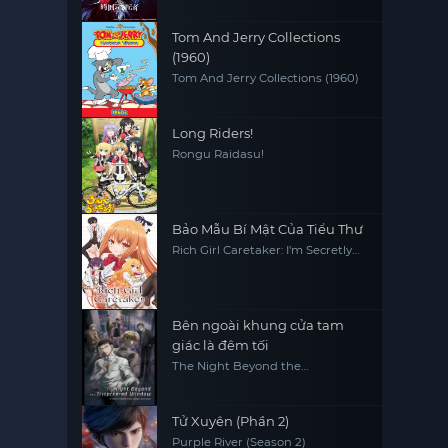
Tom And Jerry Collections
(1960)
Tom And Jerry Collections (1960)
Long Riders!
Rongu Raidasu!
Bảo Mẫu Bí Mật Của Tiểu Thư
Rich Girl Caretaker: I'm Secretly
the Caregiver of the Most
Popular Girl in This Rich Kid
School
Bên ngoài khung cửa tam
giác là đêm tối
The Night Beyond the
Tricornered Window
Tử Xuyên (Phần 2)
Purple River (Season 2)