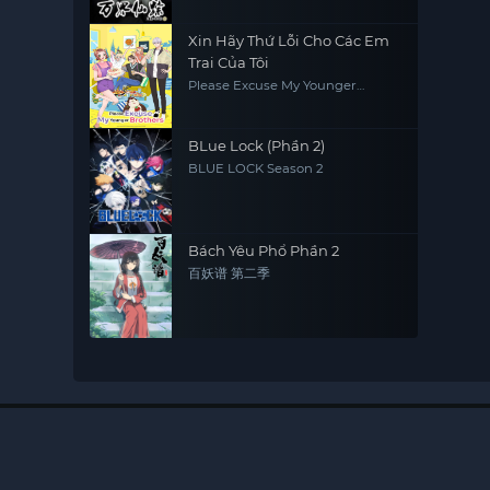
Xin Hãy Thứ Lỗi Cho Các Em
Trai Của Tôi
Please Excuse My Younger
Brothers
BLue Lock (Phần 2)
BLUE LOCK Season 2
Bách Yêu Phổ Phần 2
百妖谱 第二季