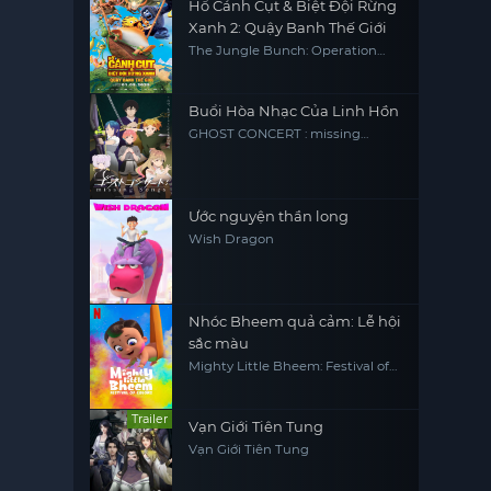
Hổ Cánh Cụt & Biệt Đội Rừng
Xanh 2: Quậy Banh Thế Giới
The Jungle Bunch: Operation
Meltdown
Buổi Hòa Nhạc Của Linh Hồn
GHOST CONCERT : missing
Songs
Ước nguyện thần long
Wish Dragon
Nhóc Bheem quả cảm: Lễ hội
sắc màu
Mighty Little Bheem: Festival of
Colors
Trailer
Vạn Giới Tiên Tung
Vạn Giới Tiên Tung