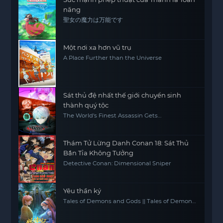
năng
聖女の魔力は万能です
Một nơi xa hơn vũ trụ
A Place Further than the Universe
Sát thủ đệ nhất thế giới chuyển sinh
thành quý tộc
The World's Finest Assassin Gets
Reincarnated in Another World as an
Aristocrat, Sekai Saikou no Ansatsusha, Isekai
Kizoku ni Tensei suru
Thám Tử Lừng Danh Conan 18: Sát Thủ
Bắn Tỉa Không Tưởng
Detective Conan: Dimensional Sniper
Yêu thần ký
Tales of Demons and Gods || Tales of Demon
and God