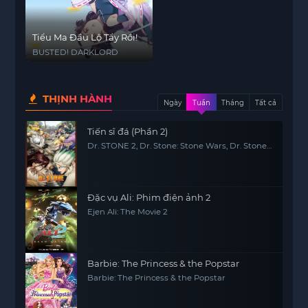
Tiểu Ma Đầu Lộ Tẩy Rồi!
BUSTED! DARKLORD
THỊNH HÀNH
Ngày
Tuần
Tháng
Tất cả
Tiến sĩ đá (Phần 2)
Dr. STONE 2, Dr. Stone: Stone Wars, Dr. Stone
2nd Season
Đặc vụ Ali: Phim điện ảnh 2
Ejen Ali: The Movie 2
Barbie: The Princess & the Popstar
Barbie: The Princess & the Popstar