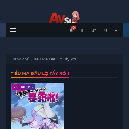
0
Menu
Trang chủ
»
Tiểu Ma Đầu Lộ Tẩy Rồi!
TIỂU MA ĐẦU LỘ TẨY RỒI!
Vietsub - HD