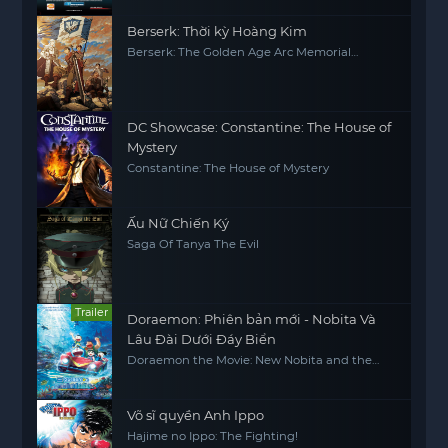
Berserk: Thời kỳ Hoàng Kim
Berserk: The Golden Age Arc Memorial
Edition
DC Showcase: Constantine: The House of
Mystery
Constantine: The House of Mystery
Ấu Nữ Chiến Ký
Saga Of Tanya The Evil
Trailer
Doraemon: Phiên bản mới - Nobita Và
Lâu Đài Dưới Đáy Biển
Doraemon the Movie: New Nobita and the
Castle of the Undersea Devil
Võ sĩ quyền Anh Ippo
Hajime no Ippo: The Fighting!