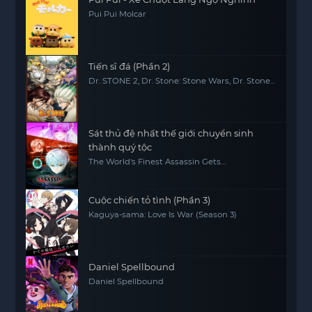
Pui Pui Molcar
Tiến sĩ đá (Phần 2)
Dr. STONE 2, Dr. Stone: Stone Wars, Dr. Stone
2nd Season
Sát thủ đệ nhất thế giới chuyển sinh
thành quý tộc
The World's Finest Assassin Gets
Reincarnated in Another World as an
Aristocrat, Sekai Saikou no Ansatsusha, Isekai
Kizoku ni Tensei suru
Cuộc chiến tỏ tình (Phần 3)
Kaguya-sama: Love Is War (Season 3)
Daniel Spellbound
Daniel Spellbound