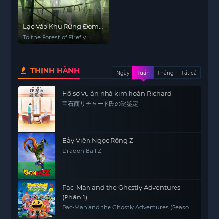
Lạc Vào Khu Rừng Đom
Đóm
To the Forest of Firefly
Lights
THỊNH HÀNH
Ngày
Tuần
Tháng
Tất cả
Hồ sơ vụ án nhà kim hoàn Richard
宝石商リチャード氏の谜鉴定
Bảy Viên Ngọc Rồng Z
Dragon Ball Z
Pac-Man and the Ghostly Adventures
(Phần 1)
Pac-Man and the Ghostly Adventures (Season
1)