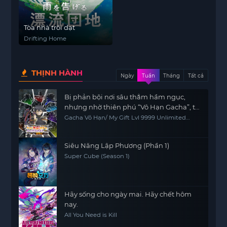
Tòa nhà trôi dạt
Drifting Home
THỊNH HÀNH
Ngày
Tuần
Tháng
Tất cả
Bị phản bội nơi sâu thẳm hầm ngục,
nhưng nhờ thiên phú “Vô Hạn Gacha”, tôi
chiêu mộ các đồng đội cấp 9999 để trả
Gacha Vô Hạn/ My Gift Lvl 9999 Unlimited
Gacha: Backstabbed in a Backwater
thù các đồng đội cũ và cả thế giới! Đáng
Dungeon, I'm Out for Revenge!
đời chúng!
Siêu Năng Lập Phương (Phần 1)
Super Cube (Season 1)
Hãy sống cho ngày mai. Hãy chết hôm
nay.
All You Need is Kill