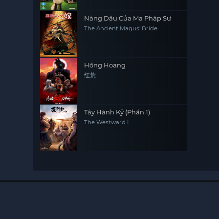
Nàng Dâu Của Ma Pháp Sư
The Ancient Magus' Bride
Hồng Hoang
红荒
Tây Hành Kỷ (Phần 1)
The Westward I