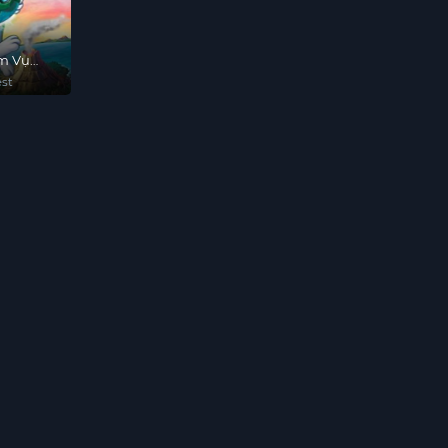
ệm Vụ
est