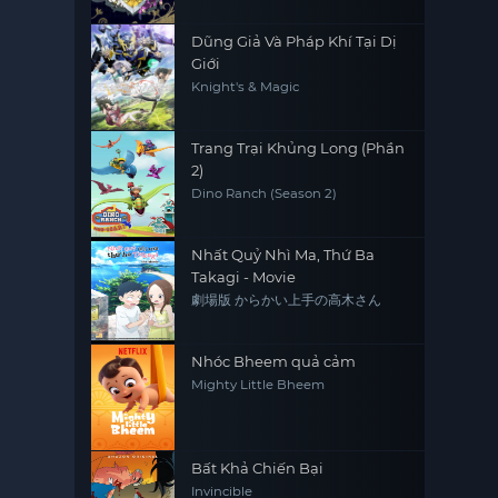
Dũng Giả Và Pháp Khí Tại Dị
Giới
Knight's & Magic
Trang Trại Khủng Long (Phần
2)
Dino Ranch (Season 2)
Nhất Quỷ Nhì Ma, Thứ Ba
Takagi - Movie
劇場版 からかい上手の高木さん
Nhóc Bheem quả cảm
Mighty Little Bheem
Bất Khả Chiến Bại
Invincible