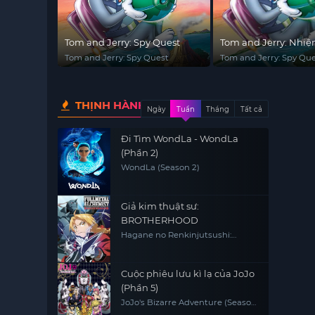
Tom and Jerry: Spy Quest
Tom and Jerry: Nhi
Điệp Viên
Tom and Jerry: Spy Quest
Tom and Jerry: Spy Qu
THỊNH HÀNH
Ngày
Tuần
Tháng
Tất cả
Đi Tìm WondLa - WondLa
(Phần 2)
WondLa (Season 2)
Giả kim thuật sư:
BROTHERHOOD
Hagane no Renkinjutsushi:
Fullmetal Alchemist Fullmetal
Alchemist (2009) FMA FMAB
Cuộc phiêu lưu kì lạ của JoJo
(Phần 5)
JoJo's Bizarre Adventure (Season
5)