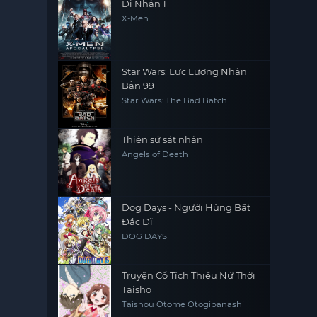
Dị Nhân 1
X-Men
Star Wars: Lực Lượng Nhân
Bản 99
Star Wars: The Bad Batch
Thiên sứ sát nhân
Angels of Death
Dog Days - Người Hùng Bất
Đắc Dĩ
DOG DAYS
Truyện Cổ Tích Thiếu Nữ Thời
Taisho
Taishou Otome Otogibanashi