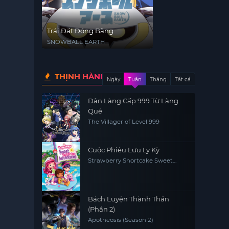
Trái Đất Đóng Băng
SNOWBALL EARTH
THỊNH HÀNH
Ngày
Tuần
Tháng
Tất cả
Dân Làng Cấp 999 Từ Làng
Quê
The Villager of Level 999
Cuộc Phiêu Lưu Ly Kỳ
Strawberry Shortcake Sweet
Sunshine Adventures
Bách Luyện Thành Thần
(Phần 2)
Apotheosis (Season 2)