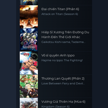
Đại chiến Titan (Phần 6)
Attack on Titan (Season 6)
Hiệp Sĩ Xương Trên Đường Du
Hành Đến Thế Giới Khác
Gaikotsu Kishi-sama, Tadaima
Isekai e Odekakechuu, Skeleton
Knight in Another World
Võ sĩ quyền Anh Ippo
Hajime no Ippo: The Fighting!
Thương Lan Quyết (Phần 2)
Love Between Fairy and Devil
(Season 2)
Vương Giả Thiên Hạ (Mùa 6)
Kingdom (Season 6)