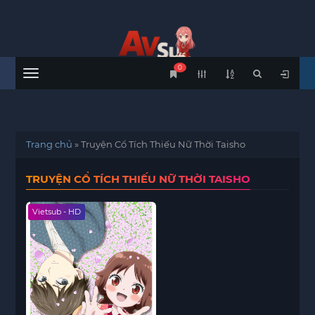
0
Menu
Trang chủ
»
Truyện Cổ Tích Thiếu Nữ Thời Taisho
TRUYỆN CỔ TÍCH THIẾU NỮ THỜI TAISHO
Vietsub - HD