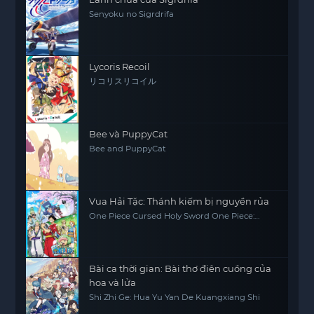
Senyoku no Sigrdrifa
Lycoris Recoil
リコリスリコイル
Bee và PuppyCat
Bee and PuppyCat
Vua Hải Tặc: Thánh kiếm bị nguyền rủa
One Piece Cursed Holy Sword One Piece:
Norowareta Seiken (Movie 5)
Bài ca thời gian: Bài thơ điên cuồng của
hoa và lửa
Shi Zhi Ge: Hua Yu Yan De Kuangxiang Shi