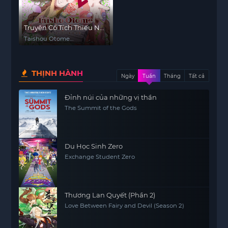
Truyện Cổ Tích Thiếu Nữ
Thời Taisho
Taishou Otome
Otogibanashi
THỊNH HÀNH
Ngày
Tuần
Tháng
Tất cả
Đỉnh núi của những vị thần
The Summit of the Gods
Du Học Sinh Zero
Exchange Student Zero
Thương Lan Quyết (Phần 2)
Love Between Fairy and Devil (Season 2)