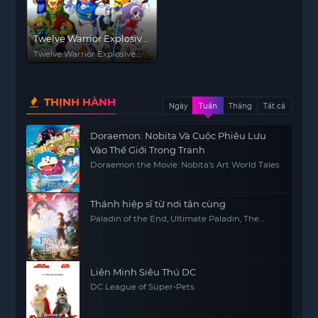
Twelve Warrior Explosive
Eto Rangers
Twelve Warrior Explosive
Eto Rangers
THỊNH HÀNH
Ngày
Tuần
Tháng
Tất cả
Doraemon: Nobita Và Cuộc Phiêu Lưu
Vào Thế Giới Trong Tranh
Doraemon the Movie: Nobita's Art World Tales
Thánh hiệp sĩ từ nơi tận cùng
Paladin of the End, Ultimate Paladin, The
Faraway Paladin, Saihate no Paladin
Liên Minh Siêu Thú DC
DC League of Super-Pets