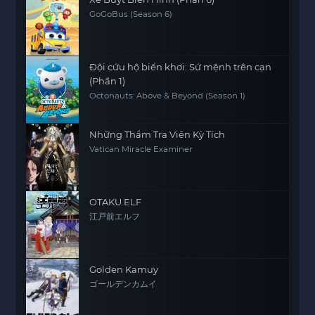
GoGoBus (Season 6)
Đội cứu hộ biển khơi: Sứ mệnh trên cạn
(Phần 1)
Octonauts: Above & Beyond (Season 1)
Những Thẩm Tra Viên Kỳ Tích
Vatican Miracle Examiner
OTAKU ELF
江戸前エルフ
Golden Kamuy
ゴールデンカムイ