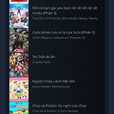
100 cô bạn gái yêu bạn rất rất rất rất rất
nhiều (Phần 3)
The 100 Girlfriends Who Really, Really, Really,
Really, REALLY Love You (Season 3)
Cuộc phiêu lưu kì lạ của JoJo (Phần 2)
JoJo's Bizarre Adventure (Season 2)
Thị Trấn Bí Ẩn
Gravity Falls
Người Chữa Lành Rắc Rối
Kono Healer, Mendokusai
Chip và Potato: Kỳ nghỉ của Chip
Chip and Potato: Chip’s Holiday