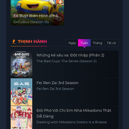
Xe Buýt Biến Hình (Phần
10)
GoGoBus (Season 10)
THỊNH HÀNH
Ngày
Tuần
Tháng
Tất cả
Những kẻ xấu xa: Đột nhập (Phần 2)
The Bad Guys: The Series (Season 2)
Fei Ren Zai 3rd Season
Fei Ren Zai 3rd Season
Đối Phó Với Chị Em Nhà Mikadono Thật
Dễ Dàng
Dealing with Mikadono Sisters Is a Breeze