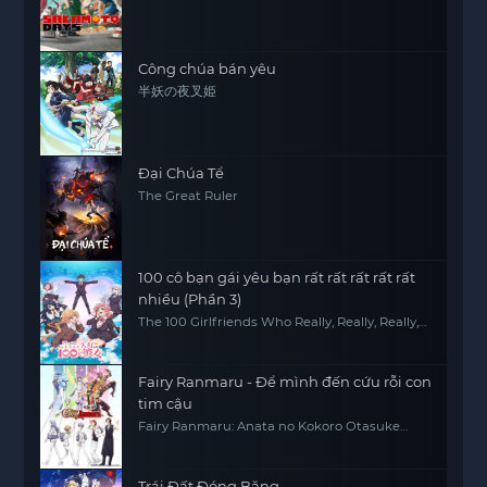
Công chúa bán yêu
半妖の夜叉姫
Đại Chúa Tể
The Great Ruler
100 cô bạn gái yêu bạn rất rất rất rất rất
nhiều (Phần 3)
The 100 Girlfriends Who Really, Really, Really,
Really, REALLY Love You (Season 3)
Fairy Ranmaru - Để mình đến cứu rỗi con
tim cậu
Fairy Ranmaru: Anata no Kokoro Otasuke
Shimasu
Trái Đất Đóng Băng