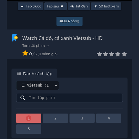
Tập trước
Tập sau
Tắt đèn
50
lượt xem
#Dự Phòng
Watch Cá đỏ, cá xanh Vietsub - HD
0
/
0
đánh giá
5
Danh sách tập
1
2
3
4
5