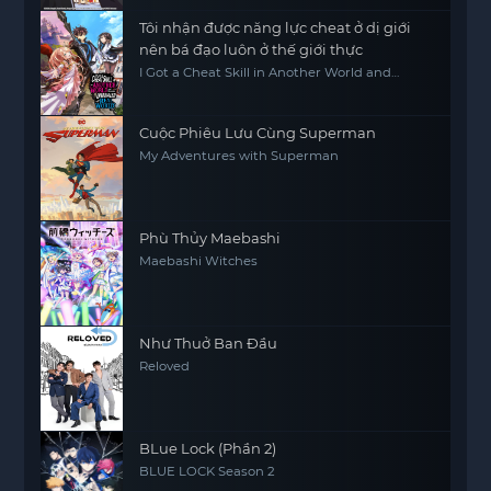
Tôi nhận được năng lực cheat ở dị giới
nên bá đạo luôn ở thế giới thực
I Got a Cheat Skill in Another World and
Became Unrivaled in the Real World, Too
Cuộc Phiêu Lưu Cùng Superman
My Adventures with Superman
Phù Thủy Maebashi
Maebashi Witches
Như Thuở Ban Đầu
Reloved
BLue Lock (Phần 2)
BLUE LOCK Season 2