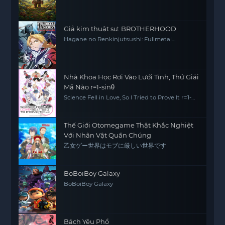
Giả kim thuật sư: BROTHERHOOD
Hagane no Renkinjutsushi: Fullmetal
Alchemist Fullmetal Alchemist (2009) FMA
FMAB
Nhà Khoa Học Rơi Vào Lưới Tình, Thử Giải
Mã Nào r=1-sinθ
Science Fell in Love, So I Tried to Prove It r=1-
sinθ
Thế Giới Otomegame Thật Khắc Nghiệt
Với Nhân Vật Quần Chúng
乙女ゲー世界はモブに厳しい世界です
BoBoiBoy Galaxy
BoBoiBoy Galaxy
Bách Yêu Phổ