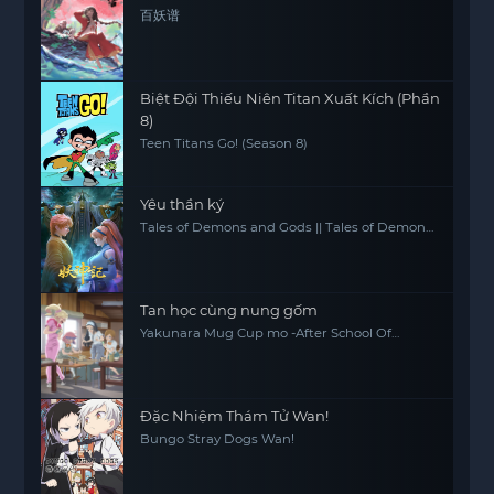
百妖谱
Biệt Đội Thiếu Niên Titan Xuất Kích (Phần
8)
Teen Titans Go! (Season 8)
Yêu thần ký
Tales of Demons and Gods || Tales of Demon
and God
Tan học cùng nung gốm
Yakunara Mug Cup mo -After School Of
YAKUMO-
Đặc Nhiệm Thám Tử Wan!
Bungo Stray Dogs Wan!