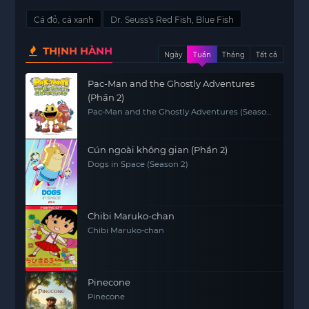
Cá đỏ, cá xanh
Dr. Seuss's Red Fish, Blue Fish
THỊNH HÀNH
Ngày
Tuần
Tháng
Tất cả
Pac-Man and the Ghostly Adventures
(Phần 2)
Pac-Man and the Ghostly Adventures (Season
2)
Cún ngoài không gian (Phần 2)
Dogs in Space (Season 2)
Chibi Maruko-chan
Chibi Maruko-chan
Pinecone
Pinecone