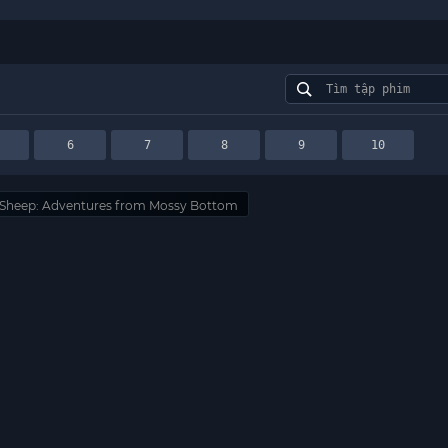
6
7
8
9
10
 Sheep: Adventures from Mossy Bottom