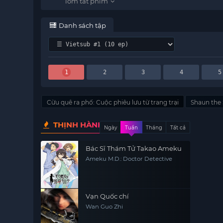
Danh sách tập
1
2
3
4
5
Cừu quê ra phố: Cuộc phiêu lưu từ trang trại
Shaun the
THỊNH HÀNH
Ngày
Tuần
Tháng
Tất cả
Bác Sĩ Thám Tử Takao Ameku
Ameku M.D.: Doctor Detective
Vạn Quốc chí
Wan Guo Zhi