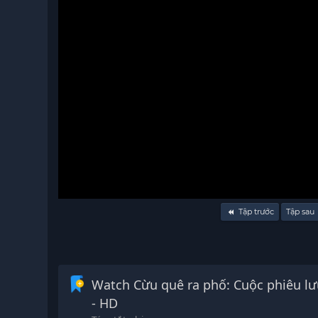
Volume
Tập trước
Tập sau
90%
Watch Cừu quê ra phố: Cuộc phiêu lưu từ t
- HD