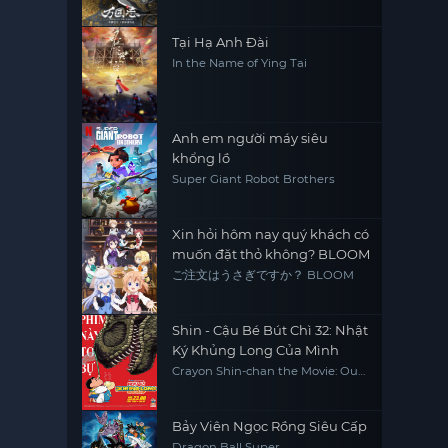
Tại Hạ Anh Đài
In the Name of Ying Tai
Anh em người máy siêu
khổng lồ
Super Giant Robot Brothers
Xin hỏi hôm nay quý khách có
muốn đặt thỏ không? BLOOM
ご注文はうさぎですか？ BLOOM
Shin - Cậu Bé Bút Chì 32: Nhật
Ký Khủng Long Của Mình
Crayon Shin-chan the Movie: Our
Dinosaur Diary
Bảy Viên Ngọc Rồng Siêu Cấp
Dragon Ball Super