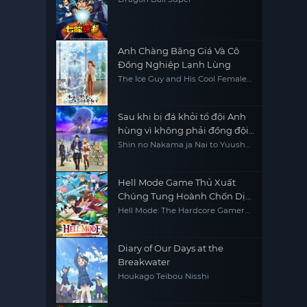
Anh Chàng Băng Giá Và Cô
Đồng Nghiệp Lạnh Lùng
The Ice Guy and His Cool Female
Colleague
Sau khi bị đá khỏi tổ đội Anh
hùng vì không phải đồng đội
thực sự của họ, tôi quyết định
Shin no Nakama ja Nai to Yuusha
no Party wo Oidasareta node,
sẽ sống chậm lại ở nơi biên ải
Henkyou de Slow Life suru Koto
ni Shimashita, Banished from
the Hero's Party, I Decided to Live
Hell Mode Game Thủ Xuất
a Quiet Life in the Countryside
Chúng Tung Hoành Chốn Dị
Giới Hỗn Nguyên
Hell Mode: The Hardcore Gamer
Dominates in Another World
with Garbage Balancing
Diary of Our Days at the
Breakwater
Houkago Teibou Nisshi