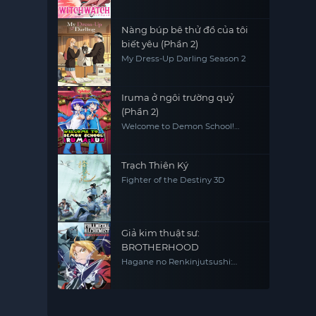
Nàng búp bê thử đồ của tôi
biết yêu (Phần 2)
My Dress-Up Darling Season 2
Iruma ở ngôi trường quỷ
(Phần 2)
Welcome to Demon School!
Iruma-kun (Season 2)
Trạch Thiên Ký
Fighter of the Destiny 3D
Giả kim thuật sư:
BROTHERHOOD
Hagane no Renkinjutsushi:
Fullmetal Alchemist Fullmetal
Alchemist (2009) FMA FMAB