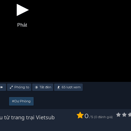
Phát
Phóng to
Tắt đèn
65
lượt xem
#Dự Phòng
0
rang trại Vietsub
/
0
đánh giá
5