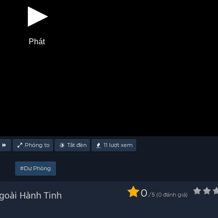
Phát
u
Phóng to
Tắt đèn
11
lượt xem
#Dự Phòng
0
goài Hành Tinh
/
0
đánh giá
5