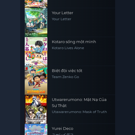
Dominates In Another World
With Garbage Balancing (Season
2)
Your Letter
Your Letter
Kotaro sống một mình
Kotaro Lives Alone
Biệt đội việc tốt
Team Zenko Go
Utwarerumono: Mặt Nạ Của
Sự Thật
Utawarerumono: Mask of Truth
Yurei Deco
ユーレイデコ