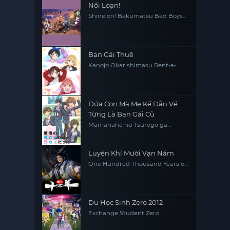
Nổi Loạn!
Shine on! Bakumatsu Bad Boys
Bucchigire!
Bạn Gái Thuê
Kanojo Okarishimasu Rent-a-
Girlfriend
Đứa Con Mà Mẹ Kế Dẫn Về
Từng Là Bạn Gái Cũ
Mamahaha no Tsurego ga
Motokano datta My Stepmom's
Daughter Is My Ex
Luyện Khí Mười Vạn Năm
One Hundred Thousand Years of
Qi Refining
Du Học Sinh Zero 2012
Exchange Student Zero