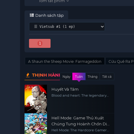
Danh sách tập
1
A Shaun the Sheep Movie: Farmageddon
Cừu Quê Ra P
THỊNH HÀNH
Ngày
Tuần
Tháng
Tất cả
Huyết Và Tâm
Blood and heart: The legendary
life of a Japanese youth in China
Hell Mode: Game Thủ Xuất
Chúng Tung Hoành Chốn Dị
Giới Hỗn Nguyên (Phần 2)
Hell Mode: The Hardcore Gamer