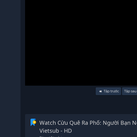
Volume
Tập trước
Tập sa
90%
Watch Cừu Quê Ra Phố: Người Bạn N
Vietsub - HD