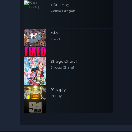
Bàn Long
Coiled Dragon
Xẻo
Fixed
Shugo Chara!
Shugo Chara!
91 Ngày
91 Days