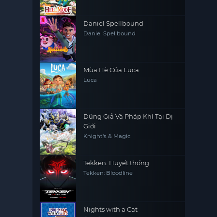
Dominates in Another World
with Garbage Balancing
Daniel Spellbound
Daniel Spellbound
Mùa Hè Của Luca
Luca
Dũng Giả Và Pháp Khí Tại Dị
Giới
Knight's & Magic
Tekken: Huyết thống
Tekken: Bloodline
Nights with a Cat