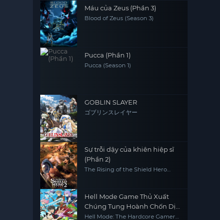
Máu của Zeus (Phần 3)
Blood of Zeus (Season 3)
Pucca (Phần 1)
Pucca (Season 1)
GOBLIN SLAYER
ゴブリンスレイヤー
Sự trỗi dậy của khiên hiệp sĩ
(Phần 2)
The Rising of the Shield Hero
(Season 2)
Hell Mode Game Thủ Xuất
Chúng Tung Hoành Chốn Dị
Giới Hỗn Nguyên
Hell Mode: The Hardcore Gamer