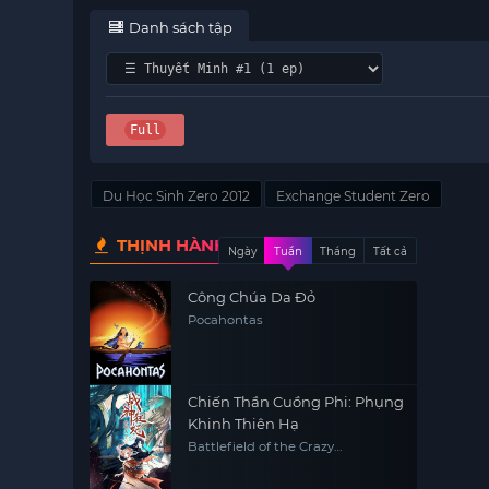
Danh sách tập
Full
Du Học Sinh Zero 2012
Exchange Student Zero
THỊNH HÀNH
Ngày
Tuần
Tháng
Tất cả
Công Chúa Da Đỏ
Pocahontas
Chiến Thần Cuồng Phi: Phụng
Khinh Thiên Hạ
Battlefield of the Crazy
Empresses