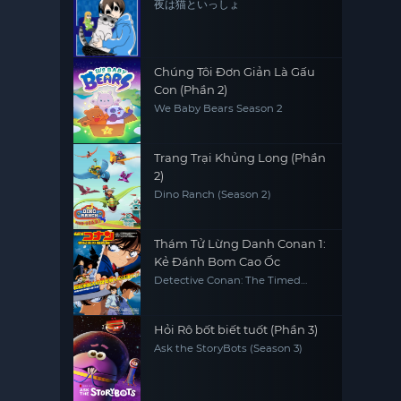
夜は猫といっしょ
Chúng Tôi Đơn Giản Là Gấu
Con (Phần 2)
We Baby Bears Season 2
Trang Trại Khủng Long (Phần
2)
Dino Ranch (Season 2)
Thám Tử Lừng Danh Conan 1:
Kẻ Đánh Bom Cao Ốc
Detective Conan: The Timed
Bomb Skyscraper
Hỏi Rô bốt biết tuốt (Phần 3)
Ask the StoryBots (Season 3)