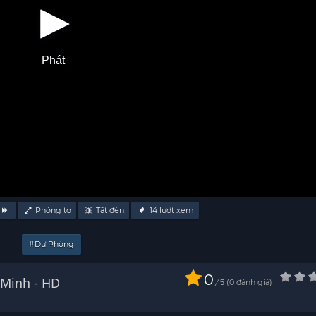
Phát
Phóng to
Tắt đèn
14
lượt xem
#Dự Phòng
0
Zero 2012 Thuyết Minh - HD
/
0
đánh giá
5