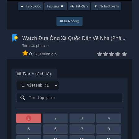
Tập trước
Tập sau
Tắt đèn
76
lượt xem
#Dự Phòng
Watch Đưa Ông Xã Quốc Dân Về Nhà (Phần
2) Vietsub - HD
0
/
0
đánh giá
5
Danh sách tập
1
2
3
4
5
6
7
8