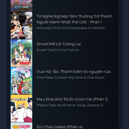
Từ Nghề Nghiệp Tầm Thường Trở Thành
Người Mạnh Nhất Thế Giới - Phần 1
Arifureta: From Commonplace to World's
Strongest S1
Shoot! Mở Lối Tương Lai
Shoot! Goal to the Future
Vua Hải Tặc: Thánh kiếm bị nguyền rủa
One Piece Cursed Holy Sword One Piece:
Norowareta Seiken (Movie 5)
Mau Đưa Anh Tôi Đi Giùm Cái (Phần 1)
Please Take My Brother Away (Season 1)
Xin Chào Jadoo (Phần 4)