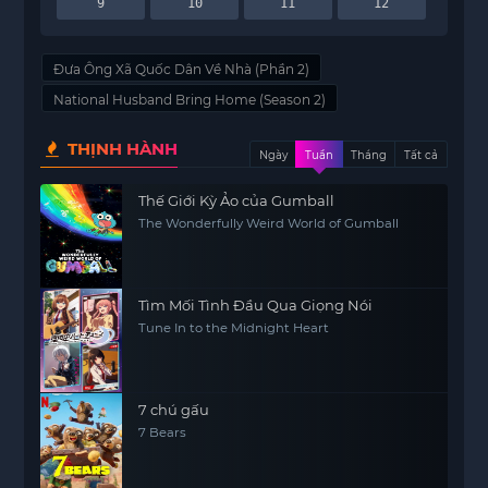
9
10
11
12
Đưa Ông Xã Quốc Dân Về Nhà (Phần 2)
National Husband Bring Home (Season 2)
THỊNH HÀNH
Ngày
Tuần
Tháng
Tất cả
Thế Giới Kỳ Ảo của Gumball
The Wonderfully Weird World of Gumball
Tìm Mối Tình Đầu Qua Giọng Nói
Tune In to the Midnight Heart
7 chú gấu
7 Bears