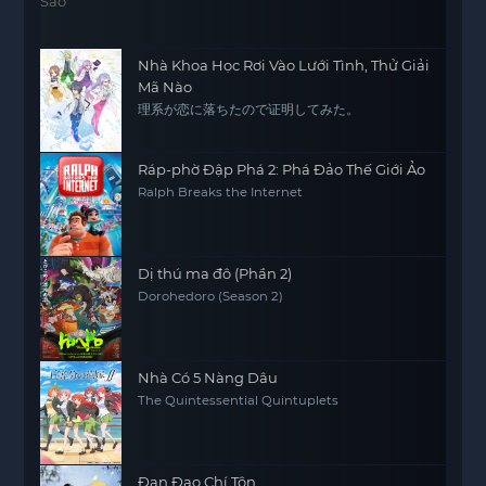
Nhà Khoa Học Rơi Vào Lưới Tình, Thử Giải
Mã Nào
理系が恋に落ちたので证明してみた。
Ráp-phờ Đập Phá 2: Phá Đảo Thế Giới Ảo
Ralph Breaks the Internet
Dị thú ma đô (Phần 2)
Dorohedoro (Season 2)
Nhà Có 5 Nàng Dâu
The Quintessential Quintuplets
Đan Đạo Chí Tôn