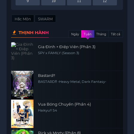
9
10
11
12
Hắc Môn
SWARM
THỊNH HÀNH
Ngày
Tuần
Tháng
Tất cả
Gia Đình × Điệp Viên (Phần 3)
SPY x FAMILY (Season 3)
Bastard!!
BASTARD‼ -Heavy Metal, Dark Fantasy-
Vua Bóng Chuyền (Phần 4)
Haikyu!! S4
Rick và Morty (Phần 8)