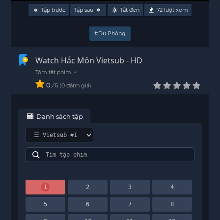
Tập trước
Tập sau
Tắt đèn
72
lượt xem
#Dự Phòng
Watch Hắc Môn Vietsub - HD
0
/
0
đánh giá
5
Danh sách tập
1
2
3
4
5
6
7
8