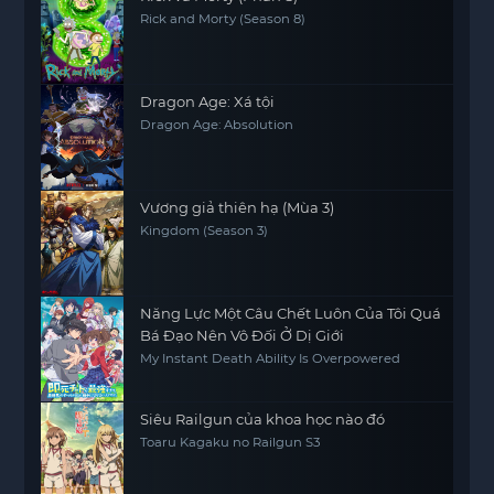
Rick and Morty (Season 8)
Dragon Age: Xá tội
Dragon Age: Absolution
Vương giả thiên hạ (Mùa 3)
Kingdom (Season 3)
Năng Lực Một Câu Chết Luôn Của Tôi Quá
Bá Đạo Nên Vô Đối Ở Dị Giới
My Instant Death Ability Is Overpowered
Siêu Railgun của khoa học nào đó
Toaru Kagaku no Railgun S3