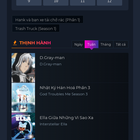
9
10
11
12
Hank và bạn xe tải chở rác (Phần 1)
Trash Truck (Season 1)
THỊNH HÀNH
Ngày
Tuần
Tháng
Tất cả
D.Gray-man
D.Gray-man
Nhật Ký Hán Hoá Phần 3
God Troubles Me Season 3
Ella Giữa Những Vì Sao Xa
Interstellar Ella