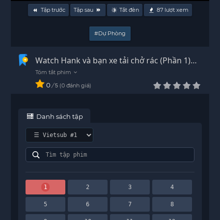
Tập trước
Tập sau
Tắt đèn
87
lượt xem
#Dự Phòng
Watch Hank và bạn xe tải chở rác (Phần 1)
Vietsub - HD
0
/
0
đánh giá
5
Danh sách tập
1
2
3
4
5
6
7
8