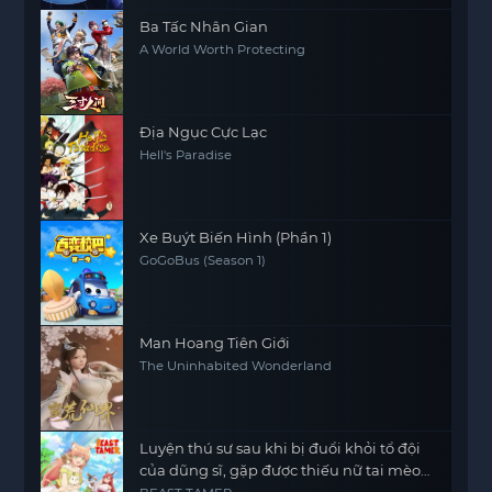
Ba Tấc Nhân Gian
A World Worth Protecting
Địa Ngục Cực Lạc
Hell's Paradise
Xe Buýt Biến Hình (Phần 1)
GoGoBus (Season 1)
Man Hoang Tiên Giới
The Uninhabited Wonderland
Luyện thú sư sau khi bị đuổi khỏi tổ đội
của dũng sĩ, gặp được thiếu nữ tai mèo
của chủng tộc mạnh nhất