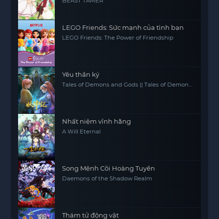
BEAST TAMER
LEGO Friends: Sức mạnh của tình bạn
LEGO Friends: The Power of Friendship
Yêu thần ký
Tales of Demons and Gods || Tales of Demon
and God
Nhất niệm vĩnh hằng
A Will Eternal
Song Mệnh Cõi Hoàng Tuyền
Daemons of the Shadow Realm
Thám tử động vật