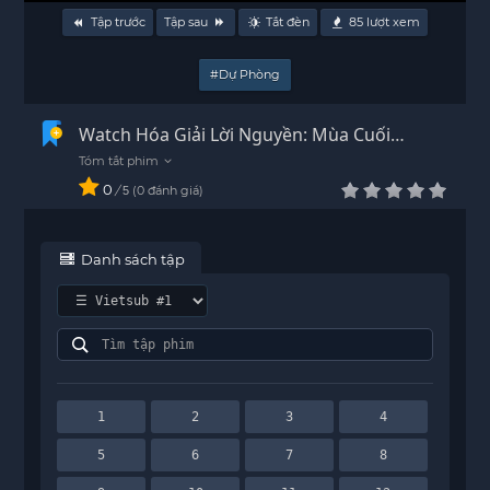
Tập trước
Tập sau
Tắt đèn
85
lượt xem
#Dự Phòng
Watch Hóa Giải Lời Nguyền: Mùa Cuối
episode 13 Vietsub - HD
0
/
0
đánh giá
5
Danh sách tập
1
2
3
4
5
6
7
8