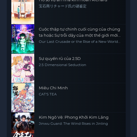
宝石商リチャード氏の谜鉴定
Cuộc thập tự chinh cuối cùng của chúng
ta hoặc Sự trỗi dậy của một thế giới mới
Phần 2
Our Last Crusade or the Rise of a New World
Season 2
Sự quyến rũ của 2.5D
2.5 Dimensional Seduction
Miêu Chi Minh
CAT'S TEA
Kim Ngô Vệ: Phong Khởi Kim Lăng
Jinwu Guard: The Wind Rises in Jinling