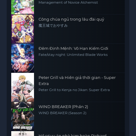
Management of Novice Alchemist
Công chúa ngủ trong lâu đài quỷ
魔王城でおやすみ
Đêm Định Mệnh: Vô Hạn Kiếm Giới
Fate/stay night: Unlimited Blade Works
Peter Grill và Hiền giả thời gian - Super
Extra
Peter Grill to Kenja no Jikan: Super Extra
WIND BREAKER (Phần 2)
WIND BREAKER (Season 2)
Hồ sơ vụ án nhà kim hoàn Richard