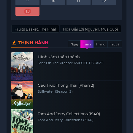
9
10
11
12
13
Fruits Basket: The Final
Hóa Giải Lời Nguyền: Mùa Cuối
THỊNH HÀNH
Ngày
Tuần
Tháng
Tất cả
Hình xăm thần thánh
Scar On The Praeter, PROJECT SCARD
Gấu Trúc Thông Thái (Phần 2)
Stillwater (Season 2)
Tom And Jerry Collections (1940)
Tom And Jerry Collections (1940)