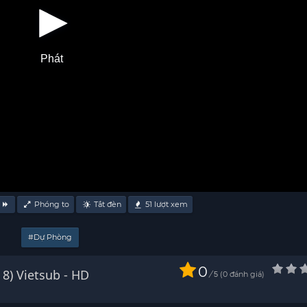
Phát
Phóng to
Tắt đèn
51
lượt xem
#Dự Phòng
0
Watch Học Viện Siêu Anh Hùng (Phần 8) Vietsub - HD
/
0
đánh giá
5