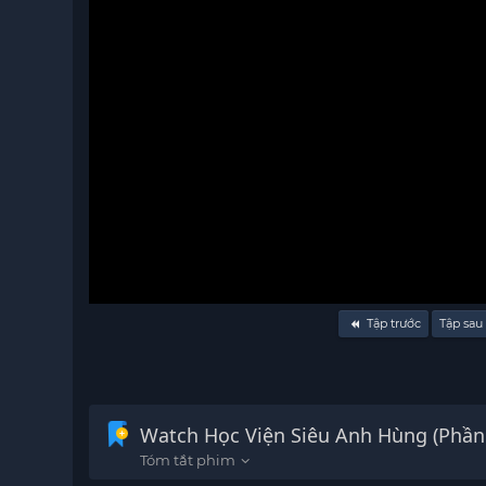
Volume
Tập trước
Tập sau
90%