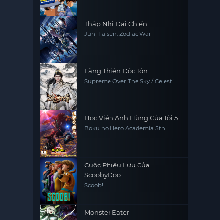
Wizard of the Century
Thập Nhị Đại Chiến
Juni Taisen: Zodiac War
Lăng Thiên Độc Tôn
Supreme Over The Sky / Celestial
Above
Học Viện Anh Hùng Của Tôi 5
Boku no Hero Academia 5th
Season
Cuộc Phiêu Lưu Của
ScoobyDoo
Scoob!
Monster Eater