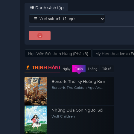
Danh sách tập
1
Học Viện Siêu Anh Hùng (Phần 8)
My Hero Academia Fi
THỊNH HÀNH
Ngày
Tuần
Tháng
Tất cả
Berserk: Thời kỳ Hoàng Kim
Berserk: The Golden Age Arc
Memorial Edition
Những Đứa Con Người Sói
Wolf Children