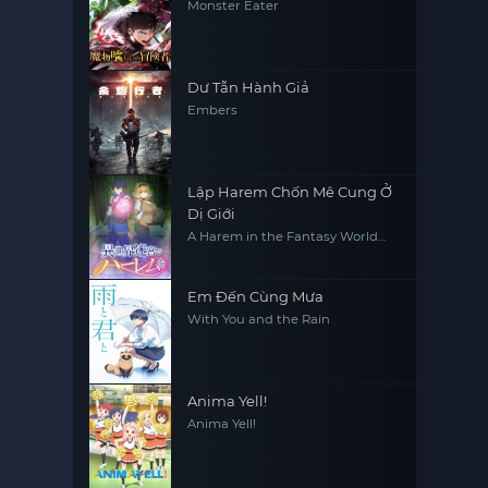
Monster Eater
Dư Tẫn Hành Giả
Embers
Lập Harem Chốn Mê Cung Ở
Dị Giới
A Harem in the Fantasy World
Dungeon
Em Đến Cùng Mưa
With You and the Rain
Anima Yell!
Anima Yell!