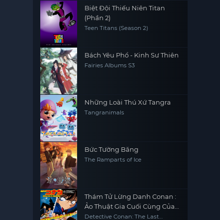
Biệt Đội Thiếu Niên Titan
(Phần 2)
Teen Titans (Season 2)
Bách Yêu Phổ - Kinh Sư Thiên
Fairies Albums S3
Những Loài Thú Xứ Tangra
Tangranimals
Bức Tường Băng
The Ramparts of Ice
Thám Tử Lừng Danh Conan :
Ảo Thuật Gia Cuối Cùng Của
Thế Kỷ
Detective Conan: The Last