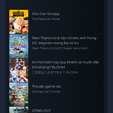
Chú Cún Snoopy
The Peanuts Movie
Teen Titans Go! & Các nữ siêu anh hùng
DC: Mayhem trong Đa vũ trụ
Teen Titans Go! & DC Super Hero Girls:
Mayhem in the Multiverse
Xin hỏi hôm nay quý khách có muốn đặt
thỏ không? BLOOM
ご注文はうさぎですか？ BLOOM
Thợ săn game rác
Shangri-La Frontier
OTAKU ELF