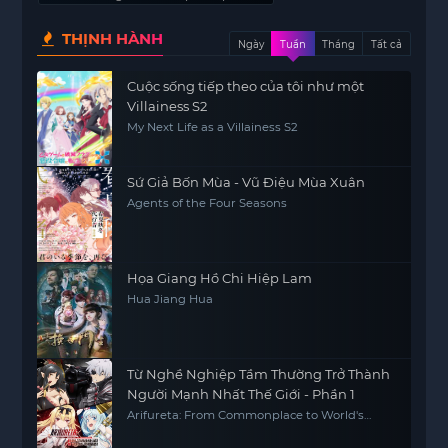
THỊNH HÀNH
Ngày
Tuần
Tháng
Tất cả
Cuộc sống tiếp theo của tôi như một
Villainess S2
My Next Life as a Villainess S2
Sứ Giả Bốn Mùa - Vũ Điệu Mùa Xuân
Agents of the Four Seasons
Họa Giang Hồ Chi Hiệp Lam
Hua Jiang Hua
Từ Nghề Nghiệp Tầm Thường Trở Thành
Người Mạnh Nhất Thế Giới - Phần 1
Arifureta: From Commonplace to World's
Strongest S1