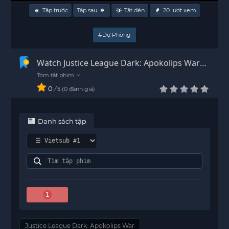
Tập trước
Tập sau
Tắt đèn
20
lượt xem
#Dự Phòng
Watch Justice League Dark: Apokolips War
Vietsub - HD
0
/
0
đánh giá
5
Danh sách tập
1
Justice League Dark: Apokolips War