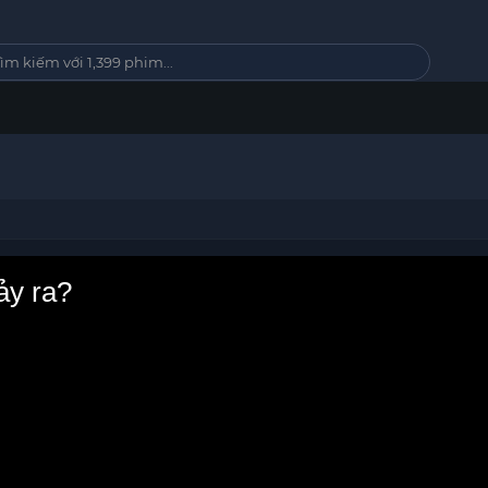
ảy ra?