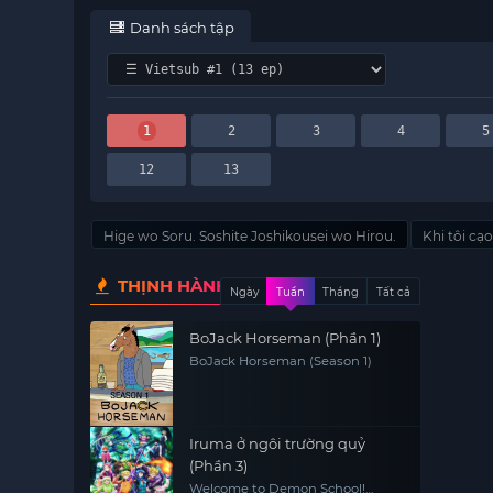
Danh sách tập
1
2
3
4
5
12
13
Hige wo Soru. Soshite Joshikousei wo Hirou.
Khi tôi cạo
THỊNH HÀNH
Ngày
Tuần
Tháng
Tất cả
BoJack Horseman (Phần 1)
BoJack Horseman (Season 1)
Iruma ở ngôi trường quỷ
(Phần 3)
Welcome to Demon School!