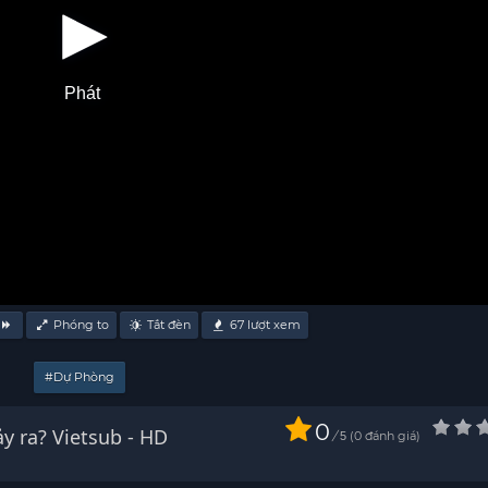
Phát
Phóng to
Tắt đèn
67
lượt xem
#Dự Phòng
0
Watch Khi tôi cạo râu, chuyện gì sẽ xảy ra? Vietsub - HD
/
0
đánh giá
5