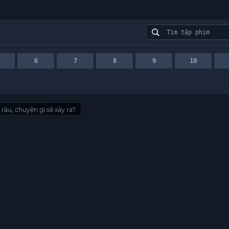
6
7
8
9
10
 râu, chuyện gì sẽ xảy ra?