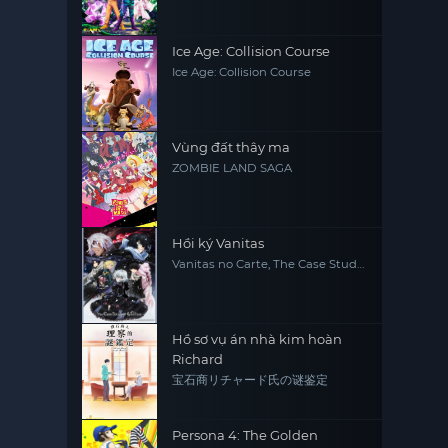
Iruma-kun (Season 3)
Ice Age: Collision Course
Ice Age: Collision Course
Vùng đất thây ma
ZOMBIE LAND SAGA
Hồi ký Vanitas
Vanitas no Carte, The Case Study
of Vanitas
Hồ sơ vụ án nhà kim hoàn
Richard
宝石商リチャード氏の谜鉴定
Persona 4: The Golden