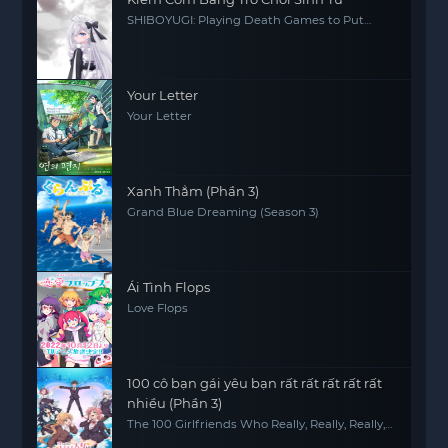
SHIBOYUGI: Playing Death Games to Put
Food on the Table
Your Letter
Your Letter
Xanh Thẳm (Phần 3)
Grand Blue Dreaming (Season 3)
Ái Tình Flops
Love Flops
100 cô bạn gái yêu bạn rất rất rất rất rất
nhiều (Phần 3)
The 100 Girlfriends Who Really, Really, Really,
Really, REALLY Love You (Season 3)