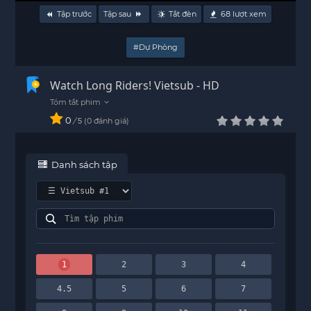
Tập trước
Tập sau
Tắt đèn
68
lượt xem
#Dự Phòng
Watch Long Riders! Vietsub - HD
0
/
0
đánh giá
5
Danh sách tập
1
2
3
4
4.5
5
6
7