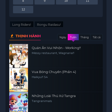
8
9
10
11
12
Long Riders!
Rongu Raidasu!
THỊNH HÀNH
Ngày
Tuần
Tháng
Tất cả
Quán Ăn Vui Nhộn - Working!!
Messy restaurant, Wagnaria!!
Vua Bóng Chuyền (Phần 4)
Haikyu!! S4
Những Loài Thú Xứ Tangra
Tangranimals