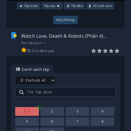
Tập trước
Tập sau
Tắt đèn
40
lượt xem
#Dự Phòng
Watch Love, Death & Robots (Phần 4)
Vietsub - HD
0
/
0
đánh giá
5
Danh sách tập
1
2
3
4
5
6
7
8