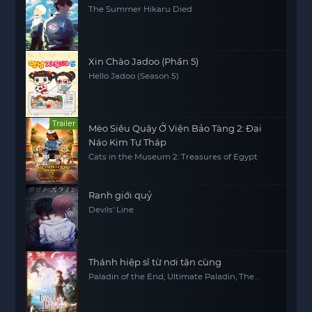
The Summer Hikaru Died
Xin Chào Jadoo (Phần 5)
Hello Jadoo (Season 5)
Trailer
Mèo Siêu Quậy Ở Viện Bảo Tàng 2: Đại
Náo Kim Tự Tháp
Cats in the Museum 2: Treasures of Egypt
Ranh giới quỷ
Devils' Line
Thánh hiệp sĩ từ nơi tận cùng
Paladin of the End, Ultimate Paladin, The
Faraway Paladin, Saihate no Paladin