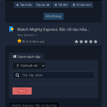
Tập trước
Tập sau
Tắt đèn
10
lượt xem
#Dự Phòng
Watch Mighty Express: Rắc rối tàu hỏa
Vietsub - HD
0
/
0
đánh giá
5
Danh sách tập
Full
Mighty Express: Rắc rối tàu hỏa