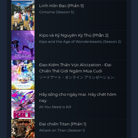
Linh Hồn Bạc (Phần 5)
Gintama (Season 5)
Kipo và Kỷ Nguyên Kỳ Thú (Phần 2)
Kipo and the Age of Wonderbeasts (Season 2)
Đao Kiếm Thần Vực Alicization - Đại
Chiến Thế Giới Ngầm Mùa Cuối
ソードアート・オンライン アリシゼーション
War of Underworld -THE LAST SEASON-
Hãy sống cho ngày mai. Hãy chết hôm
nay.
All You Need is Kill
Đại chiến Titan (Phần 1)
Attack on Titan (Season 1)