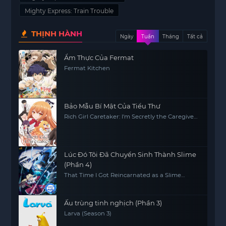
Mighty Express: Train Trouble
THỊNH HÀNH
Ngày
Tuần
Tháng
Tất cả
Ẩm Thực Của Fermat
Fermat Kitchen
Bảo Mẫu Bí Mật Của Tiểu Thư
Rich Girl Caretaker: I'm Secretly the Caregiver
of the Most Popular Girl in This Rich Kid
School
Lúc Đó Tôi Đã Chuyển Sinh Thành Slime
(Phần 4)
That Time I Got Reincarnated as a Slime
(Season 4)
Ấu trùng tinh nghịch (Phần 3)
Larva (Season 3)