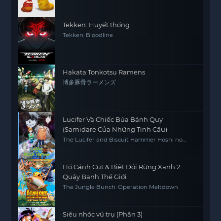
Tekken: Huyết thống
Tekken: Bloodline
Hakata Tonkotsu Ramens
博多豚骨ラーメンズ
Lucifer Và Chiếc Búa Bánh Quy
(Samidare Của Những Tinh Cầu)
The Lucifer and Biscuit Hammer Hoshi no
samidare
Hổ Cánh Cụt & Biệt Đội Rừng Xanh 2:
Quậy Banh Thế Giới
The Jungle Bunch: Operation Meltdown
Siêu nhóc vũ trụ (Phần 3)