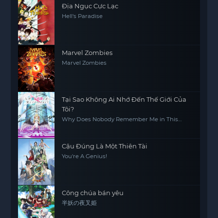
Địa Ngục Cực Lạc
Hell's Paradise
Marvel Zombies
Marvel Zombies
Tại Sao Không Ai Nhớ Đến Thế Giới Của
Tôi?
Why Does Nobody Remember Me in This
World?
Cậu Đúng Là Một Thiên Tài
You're A Genius!
Công chúa bán yêu
半妖の夜叉姫