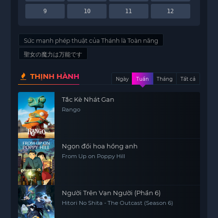
9
10
11
12
Sức mạnh phép thuật của Thánh là Toàn năng
聖女の魔力は万能です
THỊNH HÀNH
Ngày
Tuần
Tháng
Tất cả
Tắc Kè Nhát Gan
Rango
Ngọn đồi hoa hồng anh
From Up on Poppy Hill
Người Trên Vạn Người (Phần 6)
Hitori No Shita - The Outcast (Season 6)