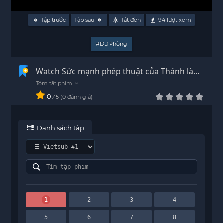
Tập trước
Tập sau
Tắt đèn
94
lượt xem
#Dự Phòng
Watch Sức mạnh phép thuật của Thánh là
Toàn năng Vietsub - HD
0
/
0
đánh giá
5
Danh sách tập
1
2
3
4
5
6
7
8