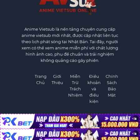
Anime Vietsub
là nền tảng chuyên cung cấp
anime vietsub mới nhất, được cập nhật liên tục
theo lịch phát sóng tại Nhật Bản. Tại đây, người
xem có thể xem anime miễn phí với chất lượng
hình ảnh cao, phụ đề chuẩn và trải nghiệm
không quảng cáo gây phiền.
Trang
Giới
Miễn
Điều
Chính
Chủ
Thiệu
Trừ
khoản
Sách
Trách
và
Bảo
Nhiệm
điều
Mật
kiện
×
×
©
AnimeVietSub1.Net. All rights reserved.