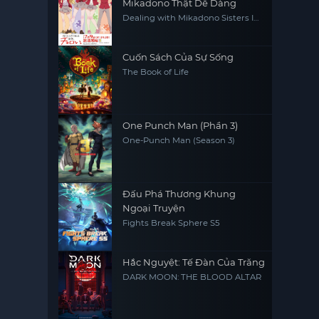
Mikadono Thật Dễ Dàng
Dealing with Mikadono Sisters Is
a Breeze
Cuốn Sách Của Sự Sống
The Book of Life
One Punch Man (Phần 3)
One-Punch Man (Season 3)
Đấu Phá Thương Khung
Ngoại Truyện
Fights Break Sphere S5
Hắc Nguyệt: Tế Đàn Của Trăng
DARK MOON: THE BLOOD ALTAR