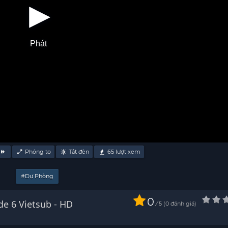
Phát
Phóng to
Tắt đèn
65
lượt xem
#Dự Phòng
0
e 6 Vietsub - HD
/
0
đánh giá
5