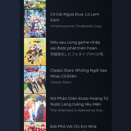
Cô Gái Ngựa Đua: Lọ Lem
Xám
Umamusume: Cinderella Gray
Nếu sau cùng game nhập
vai được phát triển hoàn
thành thì còn chết tiệt hơn
究極進化したフルダイブRPGが現実
よりもクソゲーだったら
thực tế
Classic Stars: Những Ngôi Sao
Nhạc Cổ Điển
Classic Stars
Nữ Phản Diện Được Hoàng Tử
Nước Láng Giềng Yêu Mến
The Villainess Is Adored by the
Prince of the Neighbor Kingdom
Đối Phó Với Chị Em Nhà