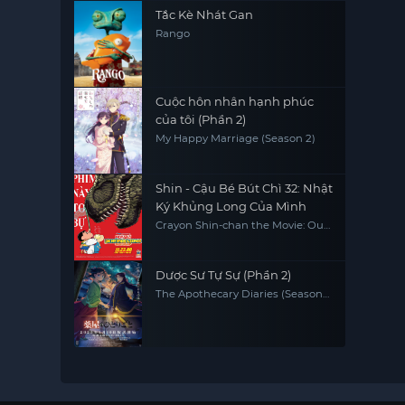
Tắc Kè Nhát Gan
Rango
Cuộc hôn nhân hạnh phúc
của tôi (Phần 2)
My Happy Marriage (Season 2)
Shin - Cậu Bé Bút Chì 32: Nhật
Ký Khủng Long Của Mình
Crayon Shin-chan the Movie: Our
Dinosaur Diary
Dược Sư Tự Sự (Phần 2)
The Apothecary Diaries (Season
2)