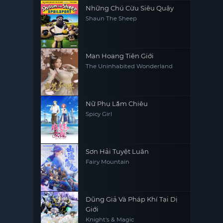
Những Chú Cừu Siêu Quậy
Shaun The Sheep
Man Hoang Tiên Giới
The Uninhabited Wonderland
Nữ Phụ Lắm Chiêu
Spicy Girl
Sơn Hải Tuyệt Luân
Fairy Mountain
Dũng Giả Và Pháp Khí Tại Dị
Giới
Knight's & Magic