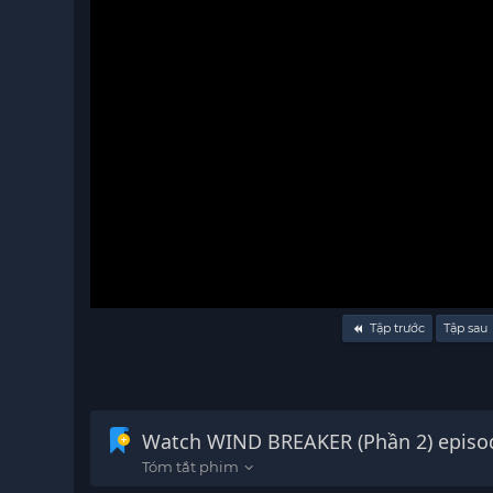
Volume
Tập trước
Tập sau
90%
Watch WIND BREAKER (Phần 2) episod