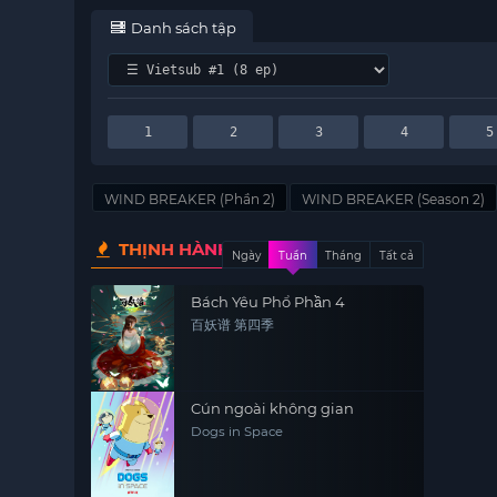
Danh sách tập
1
2
3
4
5
WIND BREAKER (Phần 2)
WIND BREAKER (Season 2)
THỊNH HÀNH
Ngày
Tuần
Tháng
Tất cả
Bách Yêu Phổ Phần 4
百妖谱 第四季
Cún ngoài không gian
Dogs in Space